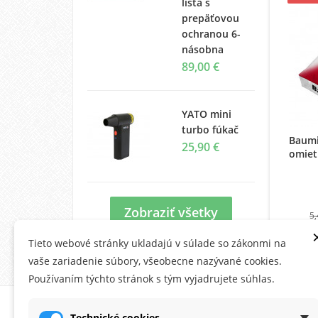
lišta s
prepäťovou
ochranou 6-
násobna
89,00 €
YATO mini
turbo fúkač
Baumi
25,90 €
omiet
Zobraziť všetky
5,
4,
Tieto webové stránky ukladajú v súlade so zákonmi na
vaše zariadenie súbory, všeobecne nazývané cookies.
Používaním týchto stránok s tým vyjadrujete súhlas.
O MONTANA.SK
ÚČE
Technické cookies