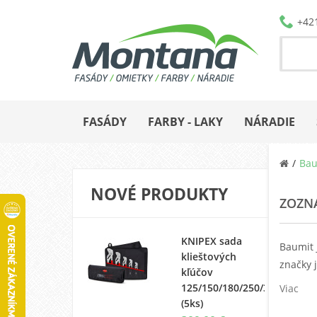
+42
FASÁDY
FARBY - LAKY
NÁRADIE
Bau
NOVÉ PRODUKTY
ZOZN
KNIPEX sada
Baumit 
klieštových
značky 
kľúčov
125/150/180/250/300
Viac
(5ks)