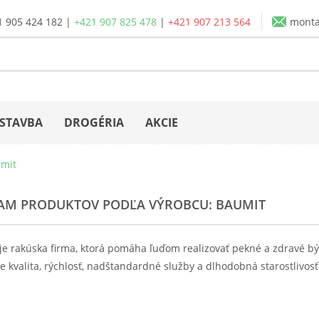
1 905 424 182
|
+421 907 825 478
|
+421 907 213 564
mont
STAVBA
DROGÉRIA
AKCIE
mit
AM PRODUKTOV PODĽA VÝROBCU: BAUMIT
je rakúska firma, ktorá pomáha ľuďom realizovať pekné a zdravé bý
je kvalita, rýchlosť, nadštandardné služby a dlhodobná starostlivos