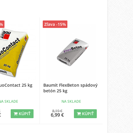
9%
Zľava -15%
uoContact 25 kg
Baumit FlexBeton spádový
betón 25 kg
NA SKLADE
NA SKLADE
€
8,19 €
KÚPIŤ
KÚPIŤ
€
6,99 €