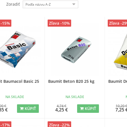
Zoradiť
Podľa názvu A-Z
 -15%
Zľava -10%
Zľava -2
t Baumacol Basic 25
Baumit Beton B20 25 kg
Baumit D
NA SKLADE
NA SKLADE
90 €
4,74 €
10,20 
KÚPIŤ
KÚPIŤ
85 €
4,25 €
7,25 
 -17%
Zľava -22%