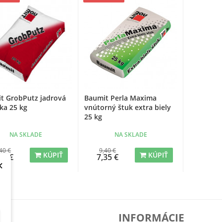
t GrobPutz jadrová
Baumit Perla Maxima
ka 25 kg
vnútorný štuk extra biely
25 kg
NA SKLADE
NA SKLADE
40 €
9,40 €
KÚPIŤ
KÚPIŤ
50 €
7,35 €
×
T
INFORMÁCIE