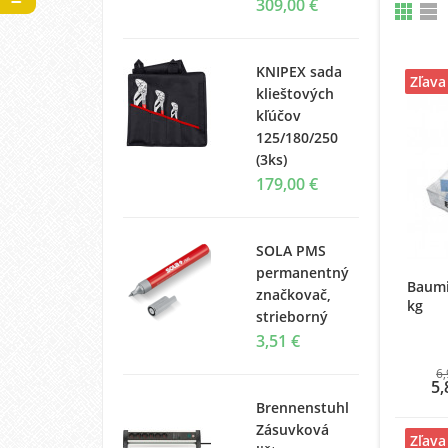
309,00 €
KNIPEX sada
Zľava
klieštových
kľúčov
125/180/250
(3ks)
179,00 €
SOLA PMS
permanentný
Baumi
značkovač,
kg
strieborný
3,51 €
6,
5,
Brennenstuhl
Zásuvková
Zľava