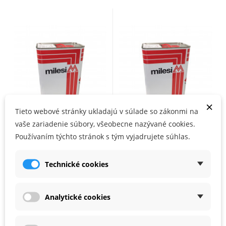
×
Tieto webové stránky ukladajú v súlade so zákonmi na
vaše zariadenie súbory, všeobecne nazývané cookies.
MILESI LNB190 tužidlo
MILESI LNB42 tužidlo
Používaním týchto stránok s tým vyjadrujete súhlas.
NA SKLADE
NA SKLADE
Technické cookies
9,00 €
26,65 €
Analytické cookies