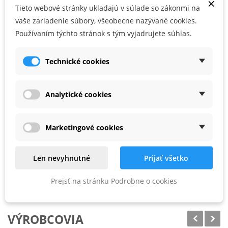
×
Tieto webové stránky ukladajú v súlade so zákonmi na
vaše zariadenie súbory, všeobecne nazývané cookies.
Používaním týchto stránok s tým vyjadrujete súhlas.
Technické cookies
Leica DD120 vyhľadávač
Leica DD120 vyhľadávač
Analytické cookies
vedení
vedení + DA175 generátor
signálu
DO 2 - 3 DNÍ
DO 2 - 3 DNÍ
Marketingové cookies
1 383,75 €
3 448,31 €
1 199,00 €
2 337,00 €
Len nevyhnutné
Prijať všetko
Prejsť na stránku Podrobne o cookies
VÝROBCOVIA