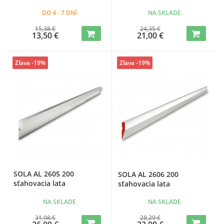
DO 4 - 7 DNÍ
NA SKLADE
15,38 €
24,35 €
13,50 €
21,00 €
Zľava -19%
Zľava -19%
SOLA AL 2605 200
SOLA AL 2606 200
sťahovacia lata
sťahovacia lata
NA SKLADE
NA SKLADE
31,98 €
28,29 €