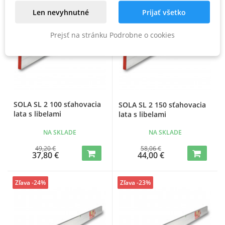
Len nevyhnutné
Prijať všetko
Prejsť na stránku Podrobne o cookies
SOLA SL 2 100 sťahovacia
SOLA SL 2 150 sťahovacia
lata s libelami
lata s libelami
NA SKLADE
NA SKLADE
49,20 €
58,06 €
37,80 €
44,00 €
Zľava -24%
Zľava -23%