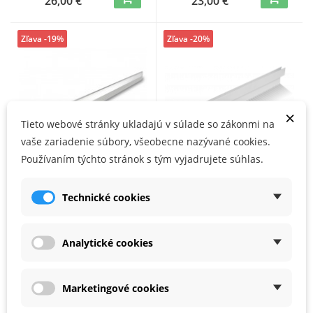
26,00 €
23,00 €
Zľava -19%
Zľava -20%
×
Tieto webové stránky ukladajú v súlade so zákonmi na
vaše zariadenie súbory, všeobecne nazývané cookies.
Používaním týchto stránok s tým vyjadrujete súhlas.
SOLA AL 2606 300
SOLA ALZ 2605 100
Technické cookies
sťahovacia lata
sťahovacia lata so zubami
NA SKLADE
NA SKLADE
Analytické cookies
42,68 €
30,50 €
34,50 €
24,50 €
Marketingové cookies
Zľava -23%
Zľava -24%