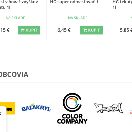
straňovač zvyškov
HG super odmasťovač 1l
HG tekutý
tu 1l
1l
NA SKLADE
NA SKLADE
,15 €
6,45 €
5,85 
KÚPIŤ
KÚPIŤ
OBCOVIA
×