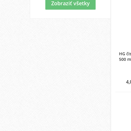
Zobraziť všetky
HG čis
500 m
4,