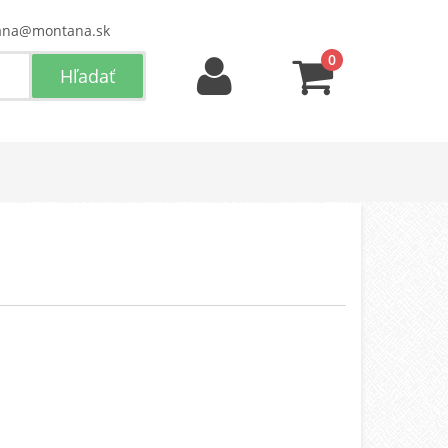
ana@montana.sk
0