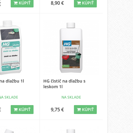
€
8,90 €
KÚPIŤ
KÚPIŤ
€
 na dlažbu 1l
HG čistič na dlažbu s
leskom 1l
NA SKLADE
NA SKLADE
€
9,75 €
KÚPIŤ
KÚPIŤ