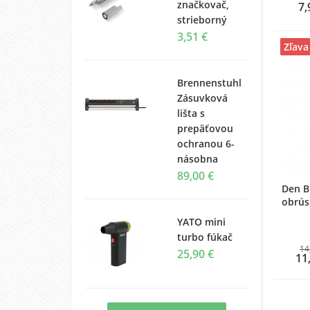
značkovač,
7,
strieborný
3,51 €
Zľava
Brennenstuhl
Zásuvková
lišta s
prepäťovou
ochranou 6-
násobna
89,00 €
Den B
obrúsk
YATO mini
turbo fúkač
14
25,90 €
11