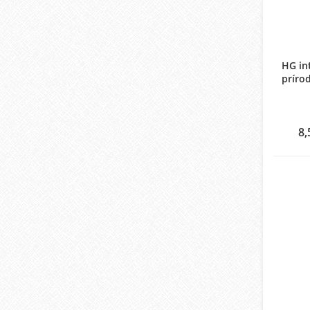
HG int
príro
8,