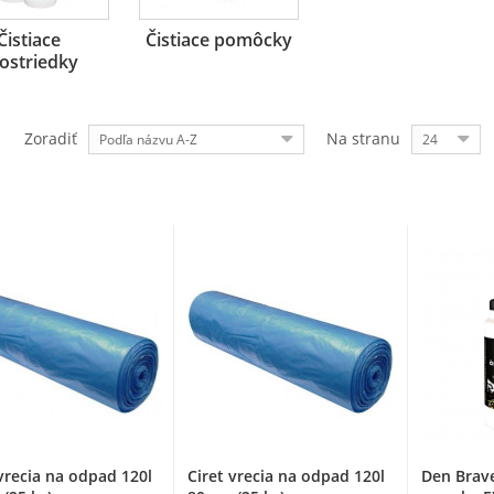
Čistiace
Čistiace pomôcky
ostriedky
Zoradiť
Na stranu
Podľa názvu A-Z
24
vrecia na odpad 120l
Ciret vrecia na odpad 120l
Den Brave