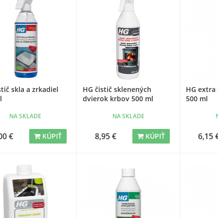
tič skla a zrkadiel
HG čistič sklenených
HG extra 
l
dvierok krbov 500 ml
500 ml
NA SKLADE
NA SKLADE
00 €
8,95 €
6,15 
KÚPIŤ
KÚPIŤ