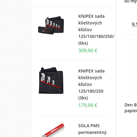
60 my 
KNIPEX sada
klieštových
9,
kľúčov
125/150/180/250/300
(5ks)
309,00 €
KNIPEX sada
klieštových
kľúčov
125/180/250
(3ks)
Den B
179,00 €
papie
SOLA PMS
permanentný