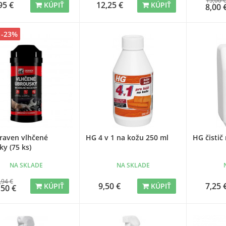
15,00 
95 €
12,25 €
KÚPIŤ
KÚPIŤ
8,00 
 -23%
raven vlhčené
HG 4 v 1 na kožu 250 ml
HG čistič
y (75 ks)
NA SKLADE
NA SKLADE
,94 €
9,50 €
7,25 
KÚPIŤ
KÚPIŤ
,50 €