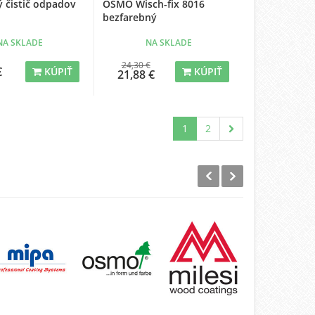
 čistič odpadov
OSMO Wisch-fix 8016
bezfarebný
NA SKLADE
NA SKLADE
24,30 €
€
KÚPIŤ
KÚPIŤ
21,88 €
1
2