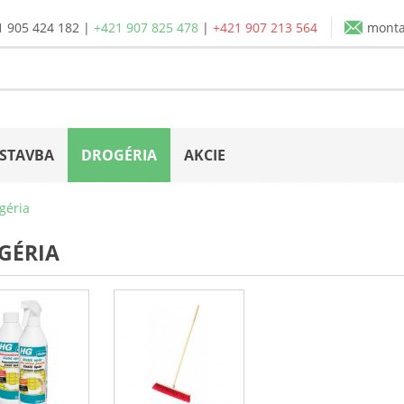
1 905 424 182
|
+421 907 825 478
|
+421 907 213 564
mont
STAVBA
DROGÉRIA
AKCIE
géria
GÉRIA