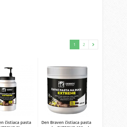
1
2
n čistiaca pasta
Den Braven čistiaca pasta