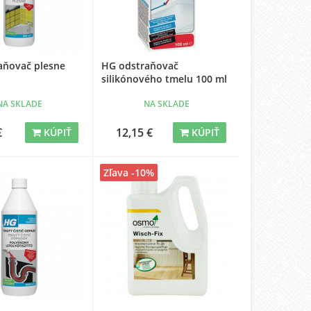
aňovač plesne
HG odstraňovač
silikónového tmelu 100 ml
NA SKLADE
NA SKLADE
€
12,15 €
KÚPIŤ
KÚPIŤ
Zľava -10%