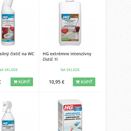
silný čistič na WC
HG extrémne intenzívny
čistič 1l
NA SKLADE
NA SKLADE
€
10,95 €
KÚPIŤ
KÚPIŤ