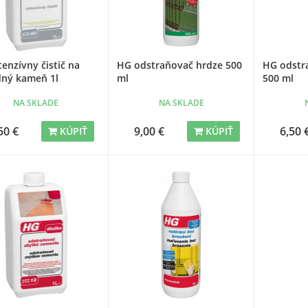
enzívny čistič na
HG odstraňovač hrdze 500
HG odstr
dný kameň 1l
ml
500 ml
NA SKLADE
NA SKLADE
50 €
9,00 €
6,50 
KÚPIŤ
KÚPIŤ