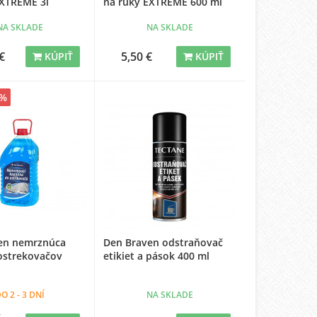
EXTREME 3l
na ruky EXTREME 600 ml
NA SKLADE
NA SKLADE
€
5,50 €
KÚPIŤ
KÚPIŤ
7%
en nemrznúca
Den Braven odstraňovač
ostrekovačov
etikiet a pások 400 ml
O 2 - 3 DNÍ
NA SKLADE