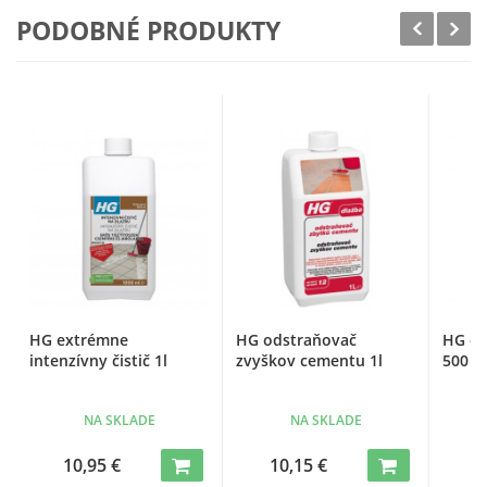
PODOBNÉ PRODUKTY
HG extrémne
HG odstraňovač
HG od
intenzívny čistič 1l
zvyškov cementu 1l
500 m
NA SKLADE
NA SKLADE
10,95 €
10,15 €