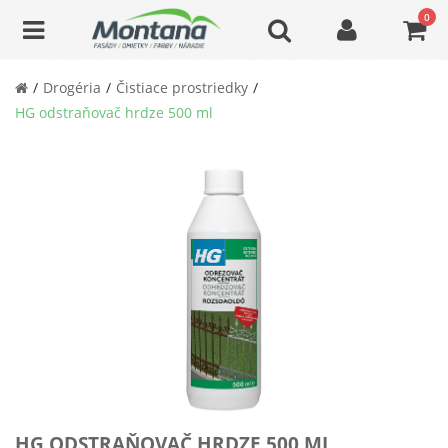
0
Drogéria
Čistiace prostriedky
HG odstraňovač hrdze 500 ml
HG ODSTRAŇOVAČ HRDZE 500 ML