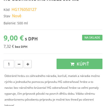
HG176050127
Kód
Nové
Stav
Balenie: 500 ml
9,00 €
NA SKLADE
s DPH
7,32 €
bez DPH
KÚPIŤ
Odstrániť hrdzu zo záhradného náradia, korčulí, matiek a náradia možno
rýchlo a jednoducho pomocou prípravku HG odstraňovač hrdze a to
naviac bez náročného brúsenia! HG odstraňovač hrdze sa veľmi pomaly
vyparuje, čím prípravok pôsobí na povrch dlhšiu dobu. Vďaka silnému
antikoróznemu pôsobeniu prípravku je možné kov ihneď po ošetrení
lakovať.