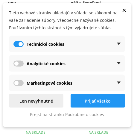
mm
nôž s čepeľami
×
Tieto webové stránky ukladajú v súlade so zákonmi na
NA SKLADE
NA SKLADE
vaše zariadenie súbory, všeobecne nazývané cookies.
6,15 €
1,20 €
5,74 €
Používaním týchto stránok s tým vyjadrujete súhlas.
Technické cookies
Analytické cookies
Marketingové cookies
Len nevyhnutné
Prijať všetko
Color Expert nôž
Color Expert nôž
Prejsť na stránku Podrobne o cookies
ulamovací 18 mm
ulamovací 18 mm
hliníkový
pogumovaný
NA SKLADE
NA SKLADE