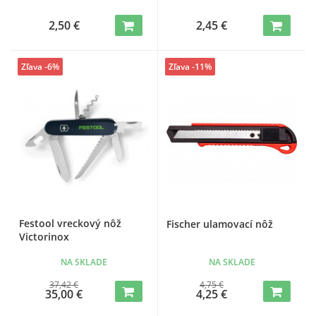
2,50 €
2,45 €
Zľava -6%
Zľava -11%
Festool vreckový nôž
Fischer ulamovací nôž
Victorinox
NA SKLADE
NA SKLADE
37,42 €
4,75 €
35,00 €
4,25 €