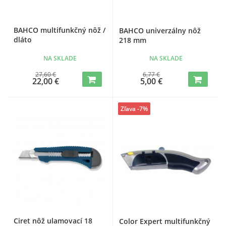
BAHCO multifunkčný nôž /
BAHCO univerzálny nôž
dláto
218 mm
NA SKLADE
NA SKLADE
27,60 €
6,77 €
22,00 €
5,00 €
Zľava -7%
Ciret nôž ulamovací 18
Color Expert multifunkčný