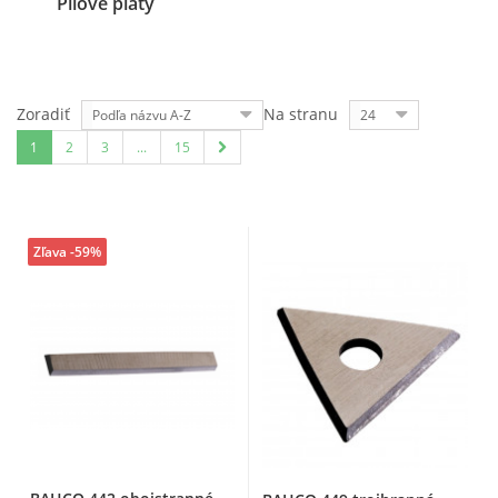
Pílové pláty
Zoradiť
Na stranu
Podľa názvu A-Z
24
1
2
3
...
15
Zľava -59%