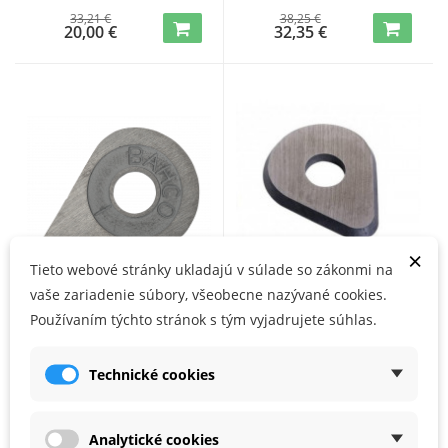
33,21 €
38,25 €
20,00 €
32,35 €
×
Tieto webové stránky ukladajú v súlade so zákonmi na
vaše zariadenie súbory, všeobecne nazývané cookies.
BAHCO 625-DROP čepeľ
BAHCO 625-PEAR čepeľ pre
Používaním týchto stránok s tým vyjadrujete súhlas.
pre škrabku 625 v tvare
škrabku 625 v tvare
kvapky
hrušky
Technické cookies
NA SKLADE
NA SKLADE
15,99 €
15,99 €
Analytické cookies