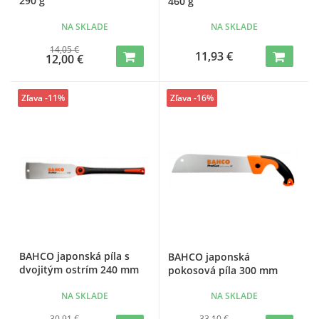
290 g
460 g
NA SKLADE
NA SKLADE
14,05 €
11,93 €
12,00 €
Zľava -11%
Zľava -16%
BAHCO japonská píla s
BAHCO japonská
dvojitým ostrím 240 mm
pokosová píla 300 mm
NA SKLADE
NA SKLADE
30,91 €
33,10 €