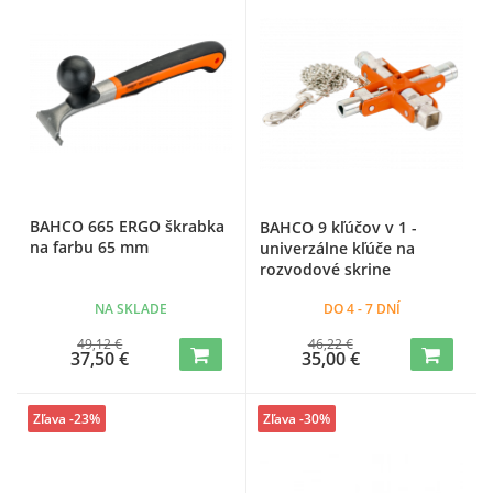
BAHCO 665 ERGO škrabka
BAHCO 9 kľúčov v 1 -
na farbu 65 mm
univerzálne kľúče na
rozvodové skrine
NA SKLADE
DO 4 - 7 DNÍ
49,12 €
46,22 €
37,50 €
35,00 €
Zľava -23%
Zľava -30%