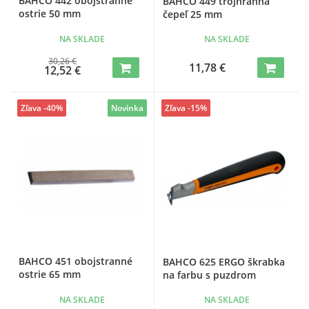
BAHCO 442 obojstranné
BAHCO 449 trojhranná
ostrie 50 mm
čepeľ 25 mm
NA SKLADE
NA SKLADE
30,26 €
11,78 €
12,52 €
Zľava -40%
Novinka
Zľava -15%
BAHCO 451 obojstranné
BAHCO 625 ERGO škrabka
ostrie 65 mm
na farbu s puzdrom
NA SKLADE
NA SKLADE