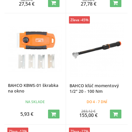
27,54 €
27,78 €
Zľava -45%
BAHCO KBWS-01 škrabka
BAHCO kľúč momentový
na okno
1/2" 20 - 100 Nm
NA SKLADE
DO 4 - 7 DNÍ
283,12 €
5,93 €
155,00 €
Zľava -13%
Zľava -27%