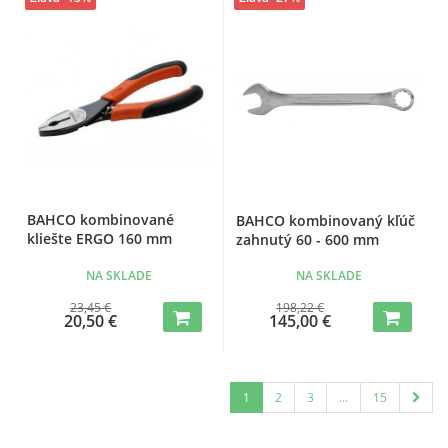
BAHCO kombinované
BAHCO kombinovaný kľúč
kliešte ERGO 160 mm
zahnutý 60 - 600 mm
NA SKLADE
NA SKLADE
23,45 €
198,22 €
20,50 €
145,00 €
1
2
3
...
15