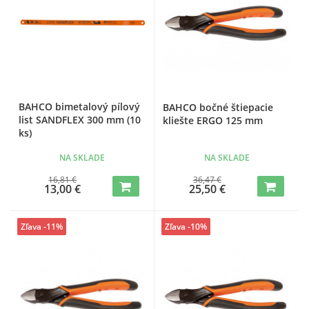
BAHCO bimetalový pílový
BAHCO bočné štiepacie
list SANDFLEX 300 mm (10
kliešte ERGO 125 mm
ks)
NA SKLADE
NA SKLADE
16,81 €
36,47 €
13,00 €
25,50 €
Zľava -11%
Zľava -10%