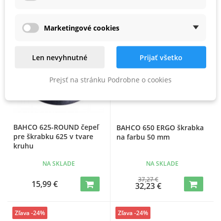
Zľava -14%
Marketingové cookies
Len nevyhnutné
Prijať všetko
Prejsť na stránku Podrobne o cookies
BAHCO 625-ROUND čepeľ
BAHCO 650 ERGO škrabka
pre škrabku 625 v tvare
na farbu 50 mm
kruhu
NA SKLADE
NA SKLADE
37,27 €
15,99 €
32,23 €
Zľava -24%
Zľava -24%