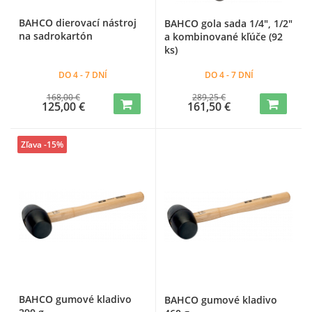
BAHCO dierovací nástroj
BAHCO gola sada 1/4", 1/2"
na sadrokartón
a kombinované kľúče (92
ks)
DO 4 - 7 DNÍ
DO 4 - 7 DNÍ
168,00 €
289,25 €
125,00 €
161,50 €
Zľava -15%
BAHCO gumové kladivo
BAHCO gumové kladivo