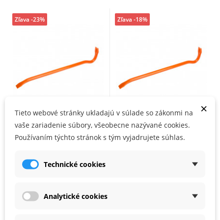
Zľava -23%
Zľava -18%
×
Tieto webové stránky ukladajú v súlade so zákonmi na
vaše zariadenie súbory, všeobecne nazývané cookies.
BAHCO páčidlo 600 mm
BAHCO páčidlo 800 mm
Používaním týchto stránok s tým vyjadrujete súhlas.
DO 4 - 7 DNÍ
NA SKLADE
28,60 €
30,61 €
Technické cookies
22,00 €
25,00 €
Analytické cookies
Zľava -39%