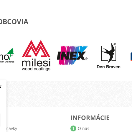
OBCOVIA
×
T
INFORMÁCIE
jednávky
1
O nás