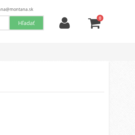
ana@montana.sk
0