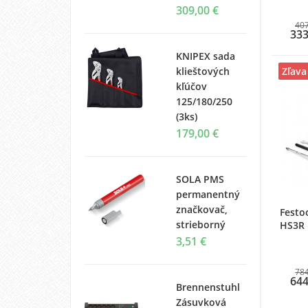
309,00 €
407
333
KNIPEX sada
klieštových
Zľava
kľúčov
125/180/250
(3ks)
179,00 €
SOLA PMS
permanentný
značkovač,
Festo
strieborný
HS3R 
3,51 €
784
644
Brennenstuhl
Zásuvková