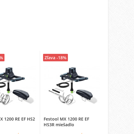
8%
Zľava -18%
MX 1200 RE EF HS2
Festool MX 1200 RE EF
HS3R miešadlo