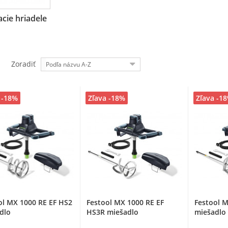
cie hriadele
Zoradiť
Podľa názvu A-Z
 -18%
Zľava -18%
Zľava -1
ol MX 1000 RE EF HS2
Festool MX 1000 RE EF
Festool 
dlo
HS3R miešadlo
miešadlo