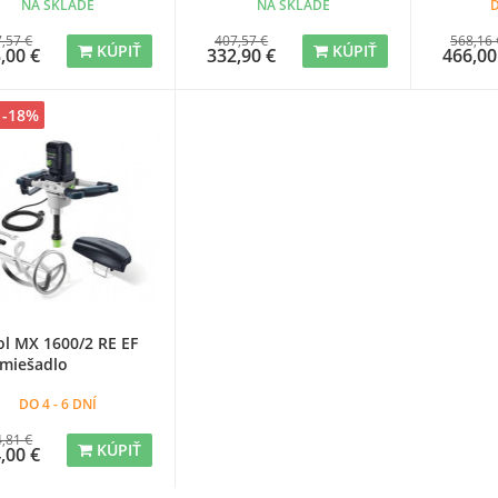
NA SKLADE
NA SKLADE
D
,57 €
407,57 €
568,16 
KÚPIŤ
KÚPIŤ
,00 €
332,90 €
466,00
 -18%
ol MX 1600/2 RE EF
miešadlo
DO 4 - 6 DNÍ
,81 €
KÚPIŤ
,00 €