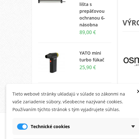
lišta s
prepäťovou
ochranou 6-
VÝR
násobna
89,00 €
YATO mini
turbo fúkač
25,90 €
Tieto webové stránky ukladajú v súlade so zákonmi na
Zobraziť všetky
vaše zariadenie súbory, všeobecne nazývané cookies.
Používaním týchto stránok s tým vyjadrujete súhlas.
O MONTANA.SK
ÚČE
Technické cookies
Ob