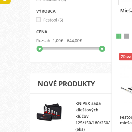
Mieša
VÝROBCA
Festool
(5)
CENA
Rozsah:
1,00€ - 644,00€
Zľava
NOVÉ PRODUKTY
KNIPEX sada
klieštových
kľúčov
Festo
mieša
125/150/180/250/300
(5ks)