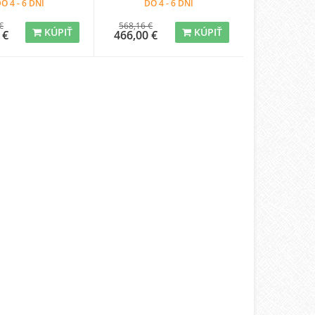
O 4 - 6 DNÍ
DO 4 - 6 DNÍ
€
568,16 €
KÚPIŤ
KÚPIŤ
 €
466,00 €