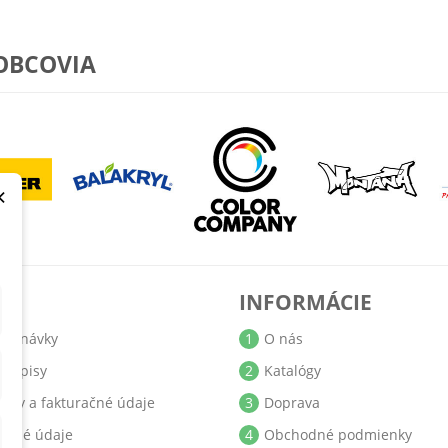
OBCOVIA
×
T
INFORMÁCIE
jednávky
1
O nás
bropisy
2
Katalógy
resy a fakturačné údaje
3
Doprava
obné údaje
4
Obchodné podmienky