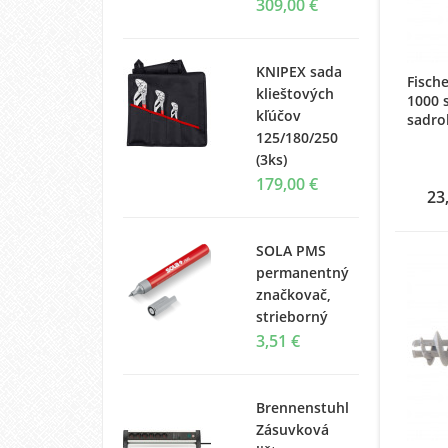
309,00 €
KNIPEX sada
Fisch
klieštových
1000 
kľúčov
sadro
125/180/250
(3ks)
179,00 €
23
SOLA PMS
permanentný
značkovač,
strieborný
3,51 €
Brennenstuhl
Zásuvková