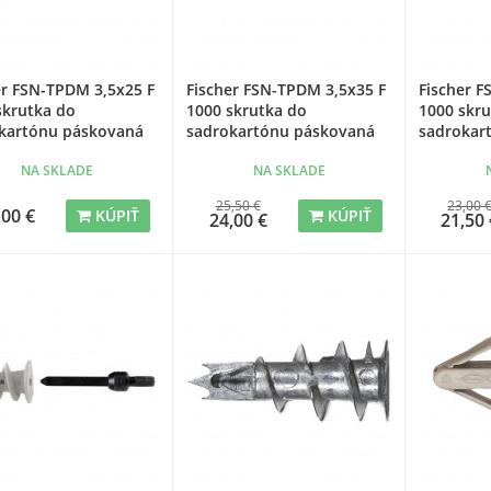
er FSN-TPDM 3,5x25 F
Fischer FSN-TPDM 3,5x35 F
Fischer F
skrutka do
1000 skrutka do
1000 skr
kartónu páskovaná
sadrokartónu páskovaná
sadrokar
NA SKLADE
NA SKLADE
25,50 €
23,00 
,00 €
KÚPIŤ
KÚPIŤ
24,00 €
21,50 