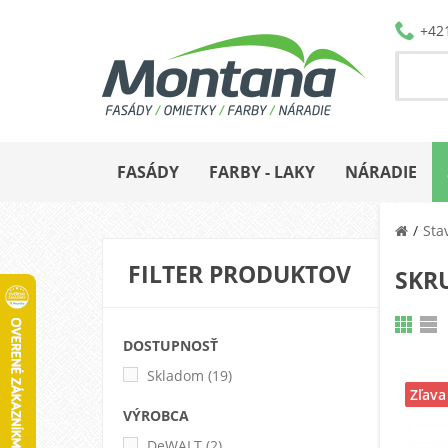
+42
FASÁDY
FARBY - LAKY
NÁRADIE
Sta
FILTER PRODUKTOV
SKR
DOSTUPNOSŤ
Skladom
(19)
Zľava
VÝROBCA
DeWALT
(2)