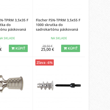
SN-TPRM 3,5x35 F
Fischer FSN-TPRM 3,5x55 F
utka do
1000 skrutka do
tónu páskovaná
sadrokartónu páskovaná
NA SKLADE
NA SKLADE
€
28,50 €
KÚPIŤ
KÚPIŤ
€
25,00 €
Zľava -6%