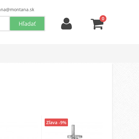
ana@montana.sk
0
Zľava -9%