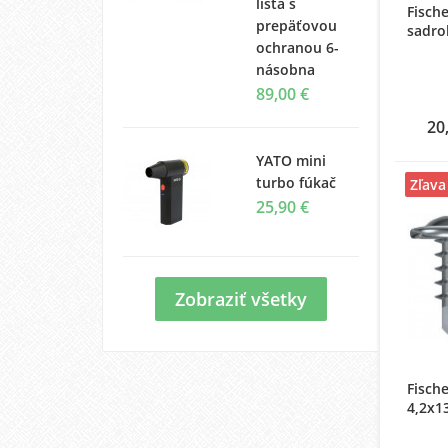
lišta s
Fisch
prepäťovou
sadro
ochranou 6-
násobna
89,00 €
20
YATO mini
turbo fúkač
Zľava
25,90 €
Zobraziť všetky
Fisch
4,2x1