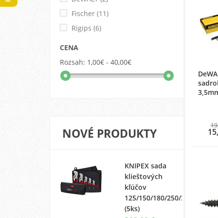
Fischer
(11)
Rigips
(6)
CENA
Rozsah:
1,00€ - 40,00€
DeWAL
sadro
3,5mm
19
NOVÉ PRODUKTY
15
KNIPEX sada
klieštových
kľúčov
125/150/180/250/300
(5ks)