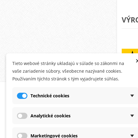
VÝR
Tieto webové stránky ukladajú v súlade so zákonmi na
vaše zariadenie súbory, všeobecne nazývané cookies.
Používaním týchto stránok s tým vyjadrujete súhlas.
O MONTANA.SK
ÚČE
Technické cookies
Ob
Do
Analytické cookies
Ad
Os
Marketingové cookies