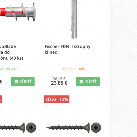
DuoBlade
Fischer FDN II stropný
a do
klinec
ónu (40 ks)
NA SKLADE
DO 2 - 3 DNÍ
26,16 €
€
KÚPIŤ
KÚPIŤ
23,85 €
%
Zľava -12%