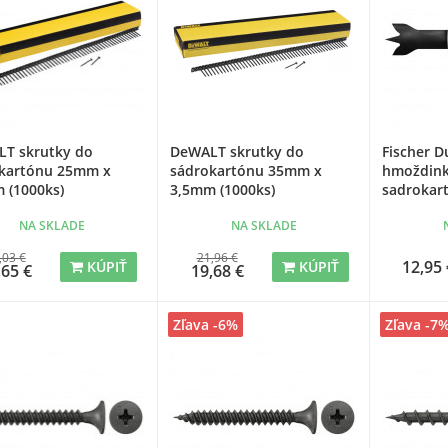
T skrutky do
DeWALT skrutky do
Fischer 
kartónu 25mm x
sádrokartónu 35mm x
hmoždink
 (1000ks)
3,5mm (1000ks)
sadrokart
NA SKLADE
NA SKLADE
,03 €
21,96 €
12,95 
KÚPIŤ
KÚPIŤ
,65 €
19,68 €
Zľava -6%
Zľava -7