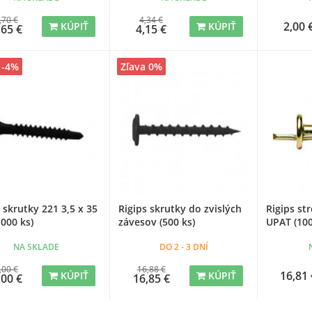
,70 €
4,34 €
2,00 
KÚPIŤ
KÚPIŤ
,65 €
4,15 €
 -4%
Zľava 0%
 skrutky 221 3,5 x 35
Rigips skrutky do zvislých
Rigips st
000 ks)
závesov (500 ks)
UPAT (100
NA SKLADE
DO 2 - 3 DNÍ
,00 €
16,88 €
16,81 
KÚPIŤ
KÚPIŤ
,00 €
16,85 €