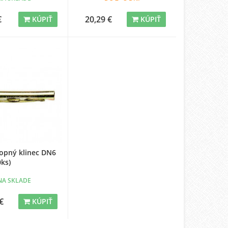
€
20,29 €
KÚPIŤ
KÚPIŤ
ropný klinec DN6
ks)
NA SKLADE
€
KÚPIŤ