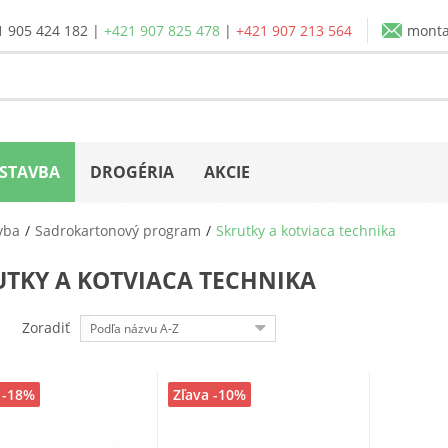
1 905 424 182
|
+421 907 825 478
|
+421 907 213 564
mont
STAVBA
DROGÉRIA
AKCIE
vba
Sadrokartonový program
Skrutky a kotviaca technika
UTKY A KOTVIACA TECHNIKA
Zoradiť
Podľa názvu A-Z
 -18%
Zľava -10%