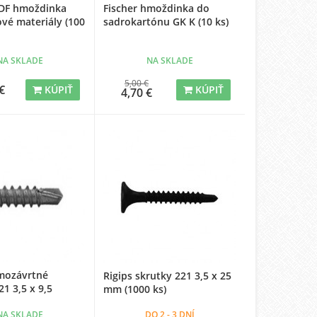
HDF hmoždinka
Fischer hmoždinka do
vé materiály (100
sadrokartónu GK K (10 ks)
NA SKLADE
NA SKLADE
5,00 €
€
KÚPIŤ
KÚPIŤ
4,70 €
amozávrtné
Rigips skrutky 221 3,5 x 25
21 3,5 x 9,5
mm (1000 ks)
NA SKLADE
DO 2 - 3 DNÍ