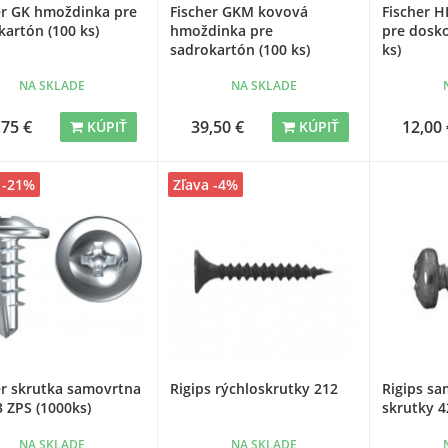
er GK hmoždinka pre
Fischer GKM kovová
Fischer 
kartón (100 ks)
hmoždinka pre
pre dosko
sadrokartón (100 ks)
ks)
NA SKLADE
NA SKLADE
,75 €
39,50 €
12,00 
KÚPIŤ
KÚPIŤ
 -21%
Zľava -4%
er skrutka samovrtna
Rigips rýchloskrutky 212
Rigips s
3 ZPS (1000ks)
skrutky 4
NA SKLADE
NA SKLADE