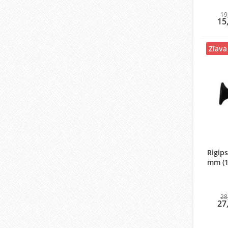
19
15
Zľava
Rigips
mm (1
28
27