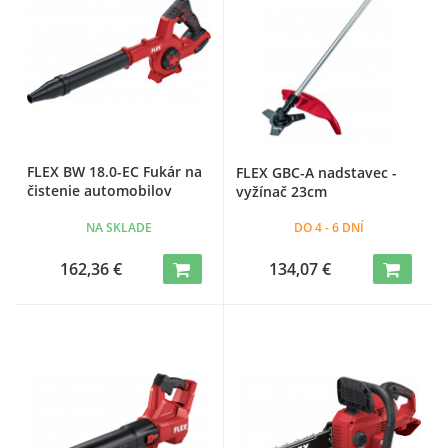
FLEX BW 18.0-EC Fukár na
FLEX GBC-A nadstavec -
čistenie automobilov
vyžínač 23cm
NA SKLADE
DO 4 - 6 DNÍ
162,36 €
134,07 €