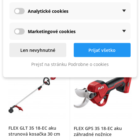
FLEX GHT 55 18-EC aku
FLEX GHT-A nadstavec na
Analytické cookies
plotostih 55 cm
plotostrih 45cm
NA SKLADE
NA SKLADE
Marketingové cookies
211,56 €
134,07 €
Len nevyhnutné
Prijať všetko
Prejsť na stránku Podrobne o cookies
FLEX GLT 35 18-EC aku
FLEX GPS 35 18-EC aku
strunová kosačka 30 cm
záhradné nožnice