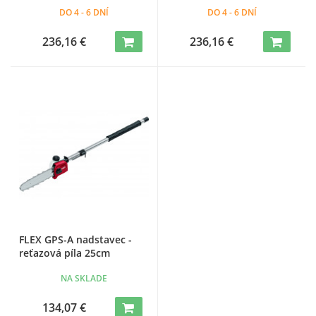
DO 4 - 6 DNÍ
DO 4 - 6 DNÍ
236,16 €
236,16 €
FLEX GPS-A nadstavec -
reťazová píla 25cm
NA SKLADE
134,07 €