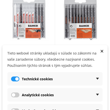
BAHCO sada pílových
BAHCO sada pílových
×
plátkov na drevo a kov (10
Tieto webové stránky ukladajú v súlade so zákonmi na
plátov na drevo a PVC (10
ks)
ks)
vaše zariadenie súbory, všeobecne nazývané cookies.
Používaním týchto stránok s tým vyjadrujete súhlas.
NA SKLADE
NA SKLADE
36,59 €
31,42 €
18,50 €
17,50 €
Technické cookies
Zľava -47%
Analytické cookies