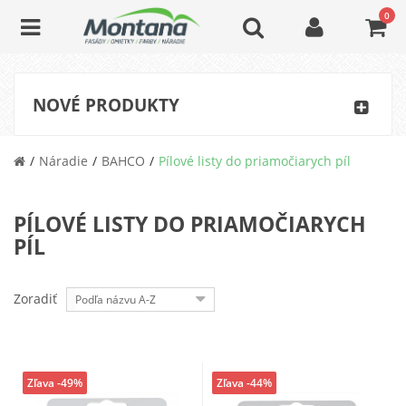
0
NOVÉ PRODUKTY
Náradie
BAHCO
Pílové listy do priamočiarych píl
PÍLOVÉ LISTY DO PRIAMOČIARYCH
PÍL
Zoradiť
Podľa názvu A-Z
Zľava -49%
Zľava -44%