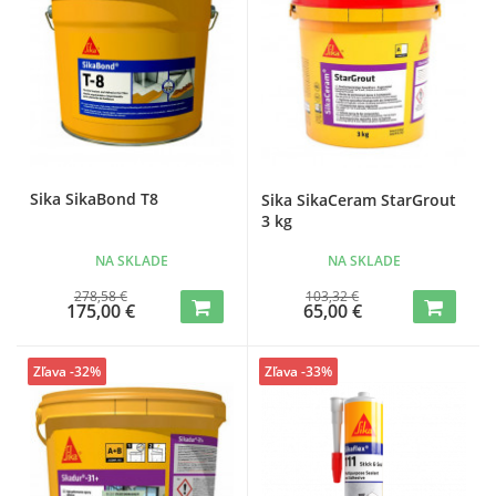
Sika SikaBond T8
Sika SikaCeram StarGrout
3 kg
NA SKLADE
NA SKLADE
278,58 €
103,32 €
175,00 €
65,00 €
Zľava -32%
Zľava -33%