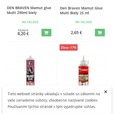
DEN BRAVEN Mamut glue
Den Braven Mamut Glue
Multi 290ml biely
Multi Biely 25 ml
NA SKLADE
NA SKLADE
10,52 €
2,65 €
8,20 €
Zľava -17%
×
Tieto webové stránky ukladajú v súlade so zákonmi na
vaše zariadenie súbory, všeobecne nazývané cookies.
DEN BRAVEN Mamut Glue
Den Braven polyuretánové
Používaním týchto stránok s tým vyjadrujete súhlas.
TOTAL 290ml biely
lepidlo na drevo D4 250g