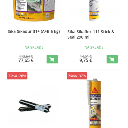
Sika Sikadur 31+ (A+B 6 kg)
Sika Sikaflex 111 Stick &
Seal 290 ml
NA SKLADE
NA SKLADE
113,64 €
14,51 €
77,65 €
9,75 €
Zľava -26%
Zľava -37%