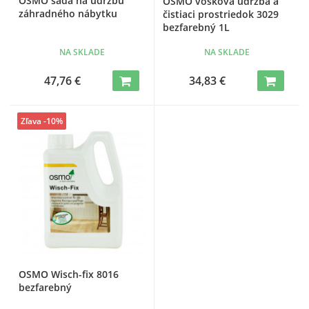
OSMO sada na údržbu
OSMO vosková údržba a
záhradného nábytku
čistiaci prostriedok 3029
bezfarebný 1L
NA SKLADE
NA SKLADE
47,76 €
34,83 €
Zľava -10%
OSMO Wisch-fix 8016
bezfarebný