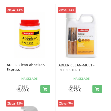
Zľava -14%
Zľava -13%
ADLER Clean Abbeizer-
ADLER CLEAN-MULTI-
Express
REFRESHER 1L
NA SKLADE
NA SKLADE
17,36 €
22,82 €
15,00 €
19,75 €
Zľava -13%
Zľava -7%