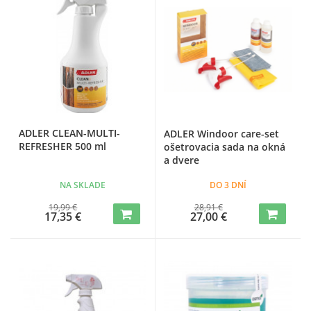
ADLER CLEAN-MULTI-
ADLER Windoor care-set
REFRESHER 500 ml
ošetrovacia sada na okná
a dvere
NA SKLADE
DO 3 DNÍ
19,99 €
28,91 €
17,35 €
27,00 €