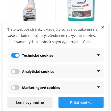
×
Tieto webové stránky ukladajú v súlade so zákonmi na
Osmo čistič sprej
OSMO odšeďovač dreva
vaše zariadenie súbory, všeobecne nazývané cookies.
bezfarebný interiér 0,5l
6609 gél 0,5l
Používaním týchto stránok s tým vyjadrujete súhlas.
NA SKLADE
NA SKLADE
Technické cookies
14,22 €
12,54 €
Analytické cookies
Marketingové cookies
Len nevyhnutné
Prijať všetko