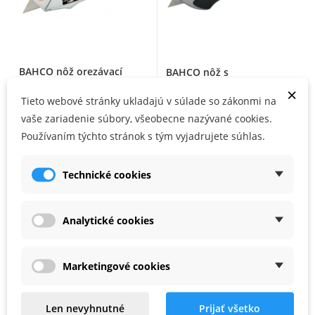
BAHCO nôž orezávací
BAHCO nôž s
odlamovacou čepeľou
×
ERGO 18mm
Tieto webové stránky ukladajú v súlade so zákonmi na
vaše zariadenie súbory, všeobecne nazývané cookies.
NA SKLADE
NA SKLADE
Používaním týchto stránok s tým vyjadrujete súhlas.
24,95 €
21,01 €
17,00 €
10,00 €
Technické cookies
Zľava -48%
Zľava -48%
Analytické cookies
Marketingové cookies
Len nevyhnutné
Prijať všetko