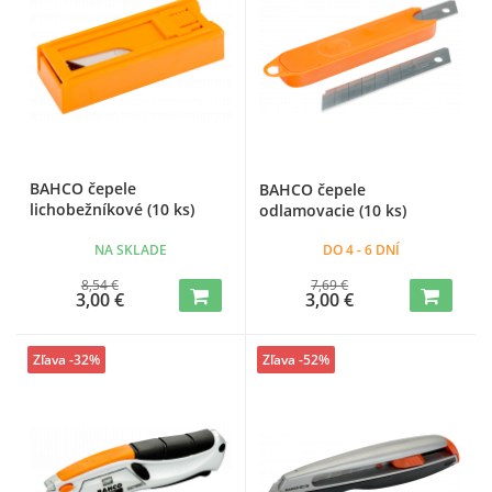
BAHCO čepele
BAHCO čepele
lichobežníkové (10 ks)
odlamovacie (10 ks)
NA SKLADE
DO 4 - 6 DNÍ
8,54 €
7,69 €
3,00 €
3,00 €
Zľava -32%
Zľava -52%