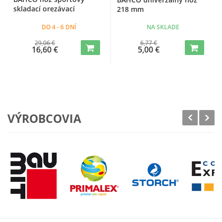
skladací orezávací
218 mm
DO 4 - 6 DNÍ
NA SKLADE
29,06 €
6,77 €
16,60 €
5,00 €
VÝROBCOVIA