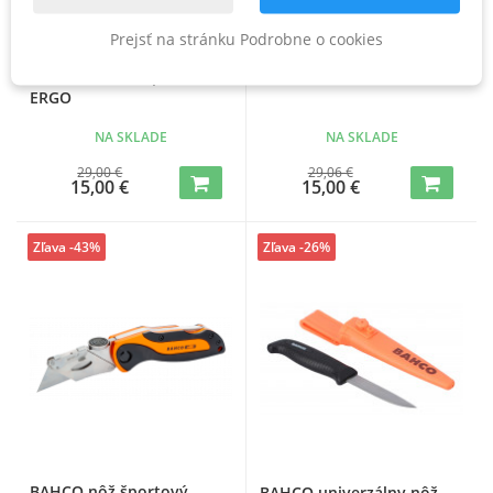
Prejsť na stránku Podrobne o cookies
BAHCO nôž so
BAHCO nôž športový
zasúvateľnou čepeľou
skladací 70 mm
ERGO
NA SKLADE
NA SKLADE
29,00 €
29,06 €
15,00 €
15,00 €
Zľava -43%
Zľava -26%
BAHCO nôž športový
BAHCO univerzálny nôž