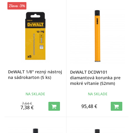
Zľava -3%
DeWALT 1/8" rezný nástroj
DeWALT DCDW101
na sádrokarton (5 ks)
diamantová korunka pre
mokré vŕtanie (52mm)
NA SKLADE
NA SKLADE
7,64 €
95,48 €
7,38 €