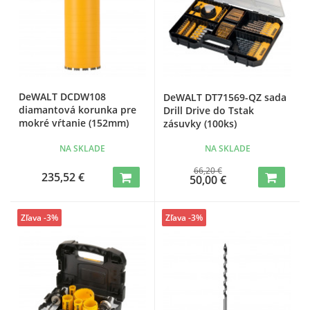
DeWALT DCDW108
DeWALT DT71569-QZ sada
diamantová korunka pre
Drill Drive do Tstak
mokré vŕtanie (152mm)
zásuvky (100ks)
NA SKLADE
NA SKLADE
66,20 €
235,52 €
50,00 €
Zľava -3%
Zľava -3%