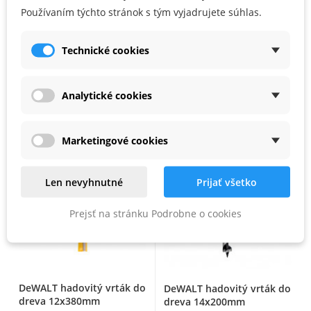
Používaním týchto stránok s tým vyjadrujete súhlas.
DeWALT hadovitý vrták do
DeWALT hadovitý vrták do
dreva 10x380mm
dreva 12x200mm
Technické cookies
NA SKLADE
NA SKLADE
5,31 €
5,10 €
5,13 €
Analytické cookies
Zľava -3%
Marketingové cookies
Len nevyhnutné
Prijať všetko
Prejsť na stránku Podrobne o cookies
DeWALT hadovitý vrták do
DeWALT hadovitý vrták do
dreva 12x380mm
dreva 14x200mm