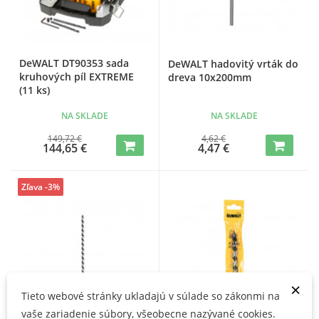
DeWALT DT90353 sada
DeWALT hadovitý vrták do
kruhových píl EXTREME
dreva 10x200mm
(11 ks)
NA SKLADE
NA SKLADE
149,72 €
4,62 €
144,65 €
4,47 €
Zľava -3%
×
Tieto webové stránky ukladajú v súlade so zákonmi na
vaše zariadenie súbory, všeobecne nazývané cookies.