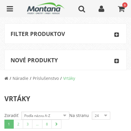
0
FILTER PRODUKTOV
NOVÉ PRODUKTY
Náradie
Príslušenstvo
Vrtáky
VRTÁKY
Zoradiť
Na stranu
Podľa názvu A-Z
24
1
2
3
...
8