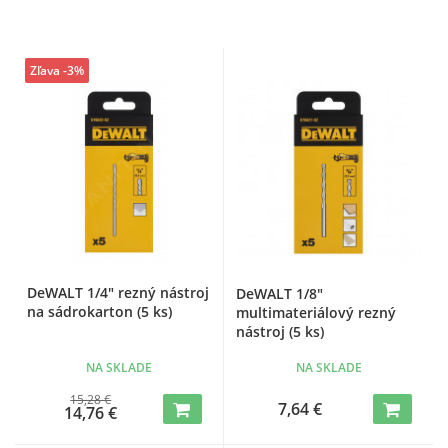
Zľava -3%
DeWALT 1/4" rezný nástroj
DeWALT 1/8"
na sádrokarton (5 ks)
multimateriálový rezný
nástroj (5 ks)
NA SKLADE
NA SKLADE
15,28 €
7,64 €
14,76 €