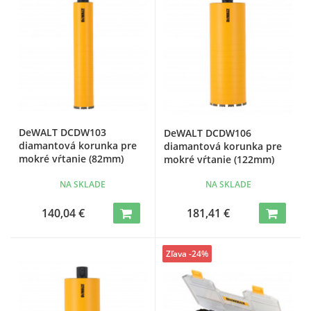
DeWALT DCDW103
DeWALT DCDW106
diamantová korunka pre
diamantová korunka pre
mokré vŕtanie (82mm)
mokré vŕtanie (122mm)
NA SKLADE
NA SKLADE
140,04 €
181,41 €
Zľava -24%