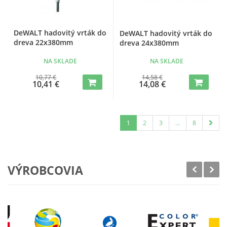
DeWALT hadovitý vrták do
DeWALT hadovitý vrták do
dreva 22x380mm
dreva 24x380mm
NA SKLADE
NA SKLADE
10,77 €
14,58 €
10,41 €
14,08 €
1
2
3
...
8
VÝROBCOVIA