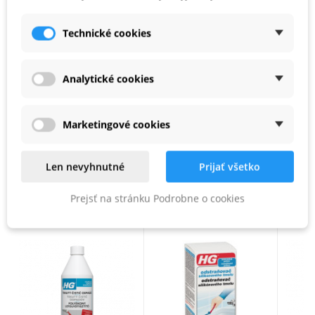
Čistený povrch zľahka postriekajte. Rozotrite pomocou suchej čistej
handry či kuchynského papiera a vysušte. Pri čistení veľkých plôch
Technické cookies
doporučujeme použiť stierku.
Analytické cookies
PARAMETRE PRODUKTU
Marketingové cookies
Kód produktu
HG1420527
Len nevyhnutné
Prijať všetko
PODOBNÉ PRODUKTY
Prejsť na stránku Podrobne o cookies