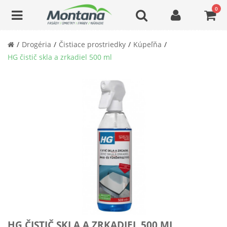
0
Drogéria
Čistiace prostriedky
Kúpeľňa
HG čistič skla a zrkadiel 500 ml
HG ČISTIČ SKLA A ZRKADIEL 500 ML