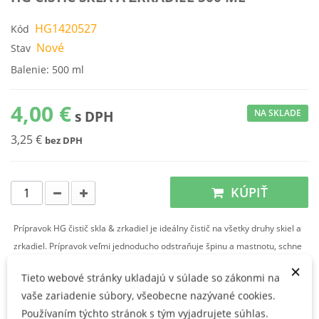
HG1420527
Kód
Nové
Stav
Balenie: 500 ml
4,00 €
NA SKLADE
s DPH
3,25 €
bez DPH
KÚPIŤ
Prípravok HG čistič skla & zrkadiel je ideálny čistič na všetky druhy skiel a
zrkadiel. Prípravok veľmi jednoducho odstraňuje špinu a mastnotu, schne
veľmi rýchlo a bez šmúh.
×
Tieto webové stránky ukladajú v súlade so zákonmi na
vaše zariadenie súbory, všeobecne nazývané cookies.
Použitie:
Používaním týchto stránok s tým vyjadrujete súhlas.