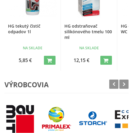
HG tekutý čistič
HG odstraňovač
HG ext
odpadov 1l
silikónového tmelu 100
WC 50
ml
NA SKLADE
NA SKLADE
5,85 €
12,15 €
VÝROBCOVIA