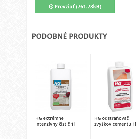
Prevziať (761.78kB)
PODOBNÉ PRODUKTY
HG extrémne
HG odstraňovač
intenzívny čistič 1l
zvyškov cementu 1l