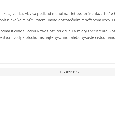
ri ako aj vonku. Aby sa podklad mohol natrieť bez brúsenia, zrieďt
sobiť niekoľko minút. Potom umyte dostatočným množstvom vody. P
er odmast'ovač s vodou v závislosti od druhu a miery znečistenia. 
žstvom vody a plochu nechajte vyschnúť alebo vysušte čistou han
HG3091027