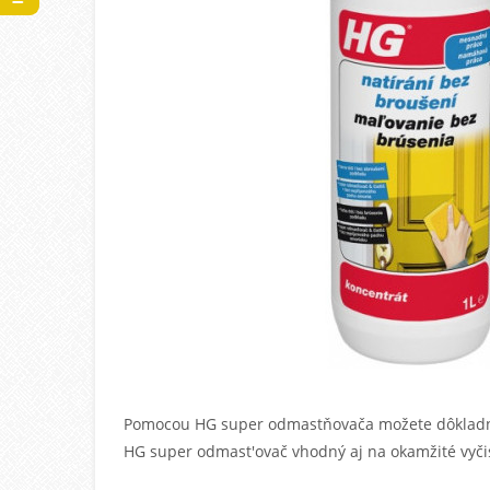
Pomocou HG super odmastňovača možete dôkladne v
HG super odmast'ovač vhodný aj na okamžité vyči