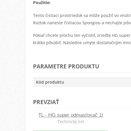
Použitie:
Tento čistiaci prostriedok sa môže použiť vo vnút
Roztok naneste čistiacou špongiou a nechajte pô
Pokiaľ chcete plochu len vyčistiť, zrieďte HG sup
krátko pôsobiť. Následne umyte dostatočným mno
PARAMETRE PRODUKTU
Kód produktu
PREVZIAŤ
TL - HG super odmasťovač 1l
Technický list