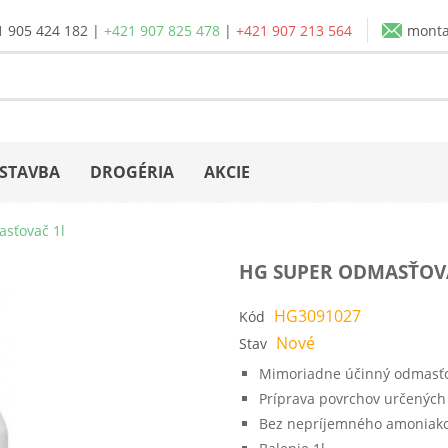
1 905 424 182
|
+421 907 825 478
|
+421 907 213 564
mont
STAVBA
DROGÉRIA
AKCIE
sťovač 1l
HG SUPER ODMASŤOV
HG3091027
Kód
Nové
Stav
Mimoriadne účinný odmasťova
Príprava povrchov určených
Bez nepríjemného amoniak