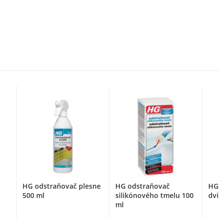
HG odstraňovač plesne
HG odstraňovač
HG 
500 ml
silikónového tmelu 100
dvi
ml