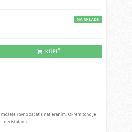
NA SKLADE
KÚPIŤ
 môžete rovno začať s natieraním. Okrem toho je
i nečistotami.