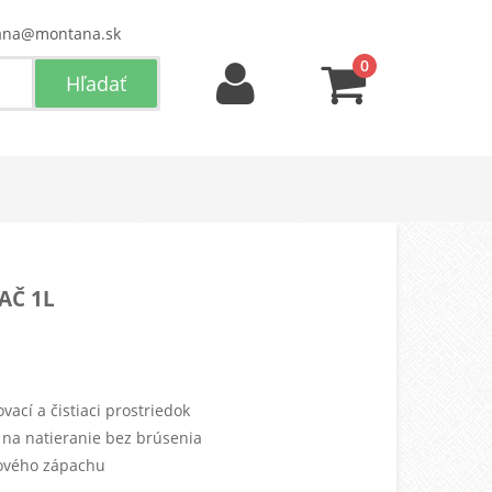
ana@montana.sk
0
AČ 1L
cí a čistiaci prostriedok
 na natieranie bez brúsenia
ového zápachu