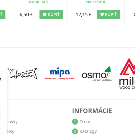
NA SKLADE
NA SKLADE
6,50 €
12,15 €
IŤ
KÚPIŤ
KÚPIŤ
×
T
INFORMÁCIE
jednávky
1
O nás
bropisy
2
Katalógy