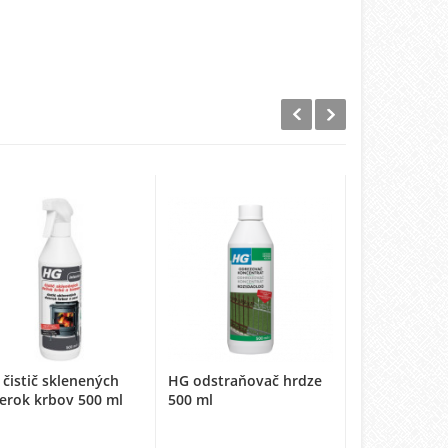
čistič sklenených
HG odstraňovač hrdze
HG odstraňo
erok krbov 500 ml
500 ml
zelených pov
machu 1l