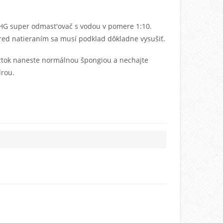
e HG super odmast'ovač s vodou v pomere 1:10.
red natieraním sa musí podklad dôkladne vysušiť.
Roztok naneste normálnou špongiou a nechajte
drou.