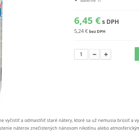
Balenie 1l
6,45 €
s DPH
5,24 €
bez DPH
yčistiť a odmastňiť staré nátery, ktoré sa už nemusia brúsiť a vy
stenie náterov znečistených nánosom nikotínu alebo atmosferickým