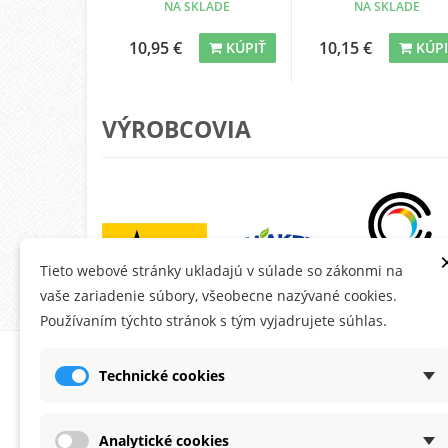
NA SKLADE
NA SKLADE
10,95 €
10,15 €
KÚPIŤ
KÚP
VÝROBCOVIA
Tieto webové stránky ukladajú v súlade so zákonmi na
vaše zariadenie súbory, všeobecne nazývané cookies.
Používaním týchto stránok s tým vyjadrujete súhlas.
O MONTANA.SK
ÚČE
Technické cookies
Ob
Do
Analytické cookies