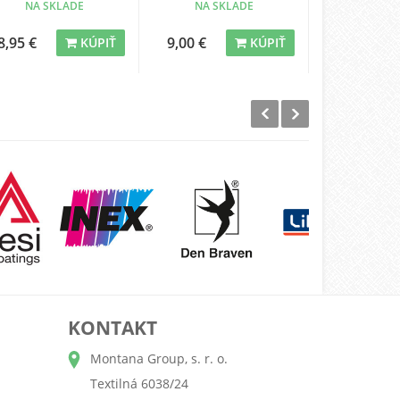
NA SKLADE
NA SKLADE
NA SK
8,95 €
9,00 €
7,25 €
KÚPIŤ
KÚPIŤ
KONTAKT
Montana Group, s. r. o.
Textilná 6038/24