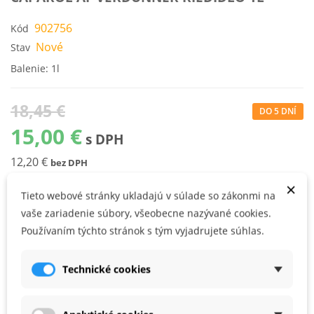
902756
Kód
Nové
Stav
Balenie: 1l
18,45 €
DO 5 DNÍ
15,00 €
s DPH
12,20 €
bez DPH
×
Tieto webové stránky ukladajú v súlade so zákonmi na
KÚPIŤ
vaše zariadenie súbory, všeobecne nazývané cookies.
Používaním týchto stránok s tým vyjadrujete súhlas.
špeciálne riedidlo k riedeniu produktov z rady Capalac a čisteniu
náradia
Technické cookies