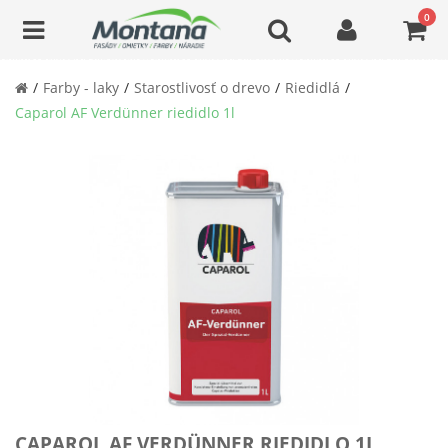
0
Farby - laky
Starostlivosť o drevo
Riedidlá
Caparol AF Verdünner riedidlo 1l
CAPAROL AF VERDÜNNER RIEDIDLO 1L