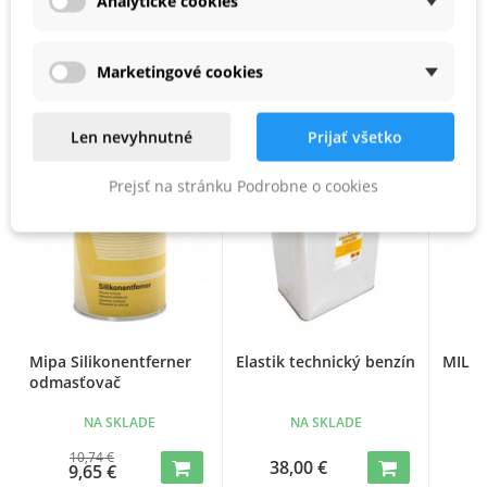
Analytické cookies
PODOBNÉ PRODUKTY
Marketingové cookies
Len nevyhnutné
Prijať všetko
Zľava -10%
Prejsť na stránku Podrobne o cookies
Mipa Silikonentferner
Elastik technický benzín
MILESI
odmasťovač
NA SKLADE
NA SKLADE
10,74 €
38,00 €
4
9,65 €