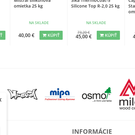
Mistral silikónová
Sika ThermoCoat-5
Ca
omietka 25 kg
Silicone Top R-2,0 25 kg
Sta
om
NA SKLADE
NA SKLADE
73,20 €
40,00 €
IŤ
KÚPIŤ
KÚPIŤ
45,00 €
×
T
INFORMÁCIE