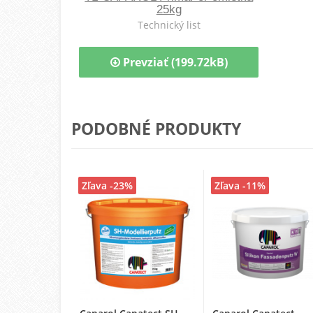
25kg
Technický list
Prevziať (199.72kB)
PODOBNÉ PRODUKTY
Zľava -23%
Zľava -11%