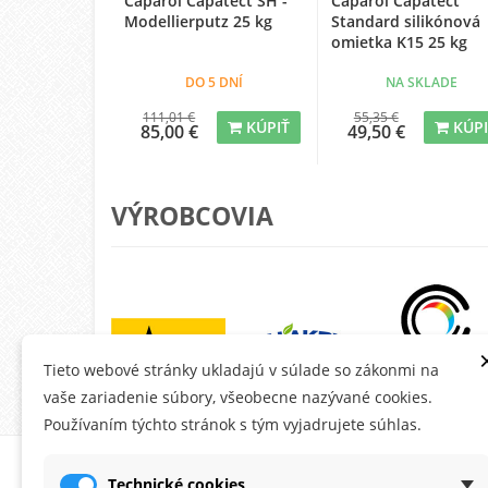
Caparol Capatect SH -
Caparol Capatect
Modellierputz 25 kg
Standard silikónová
omietka K15 25 kg
DO 5 DNÍ
NA SKLADE
111,01 €
55,35 €
KÚPIŤ
KÚP
85,00 €
49,50 €
VÝROBCOVIA
Tieto webové stránky ukladajú v súlade so zákonmi na
vaše zariadenie súbory, všeobecne nazývané cookies.
Používaním týchto stránok s tým vyjadrujete súhlas.
O MONTANA.SK
ÚČE
Technické cookies