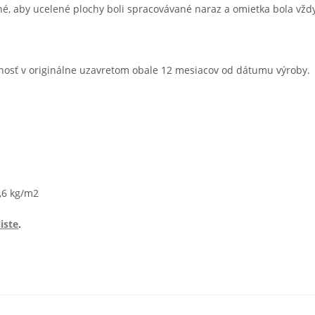
né, aby ucelené plochy boli spracovávané naraz a omietka bola vžd
osť v originálne uzavretom obale 12 mesiacov od dátumu výroby.
2,6 kg/m2
iste
.