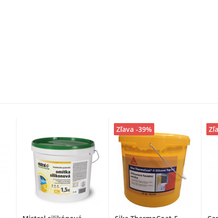
Zľava -39%
Zľ