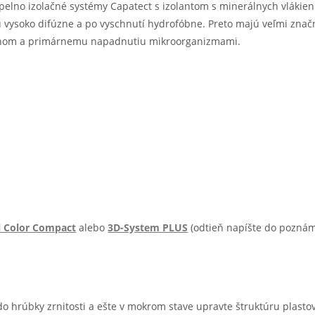
pelno izolačné systémy Capatect s izolantom s minerálnych vlákie
 vysoko difúzne a po vyschnutí hydrofóbne. Preto majú veľmi znač
ynom a primárnemu napadnutiu mikroorganizmami.
l Color Compact
alebo
3D-System PLUS
(odtieň napíšte do pozná
 do hrúbky zrnitosti a ešte v mokrom stave upravte štruktúru plas