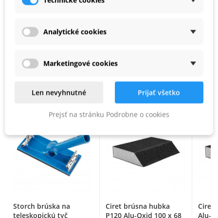
Technické cookies
PARAMETRE PRODUKTU
Analytické cookies
Kód produktu
93 38 35 10
Marketingové cookies
PODOBNÉ PRODUKTY
Len nevyhnutné
Prijať všetko
Prejsť na stránku Podrobne o cookies
Storch brúska na
Ciret brúsna hubka
Ciret
teleskopickú tyč
P120 Alu-Oxid 100 x 68
Alu-O