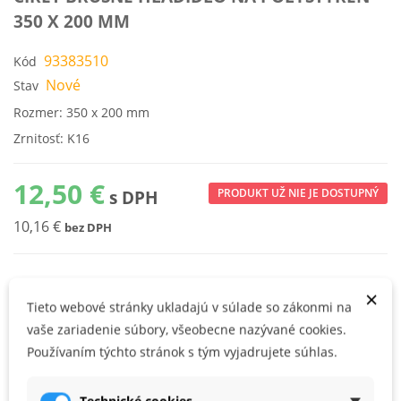
350 X 200 MM
93383510
Kód
Nové
Stav
Rozmer: 350 x 200 mm
Zrnitosť: K16
12,50 €
PRODUKT UŽ NIE JE DOSTUPNÝ
s DPH
10,16 €
bez DPH
×
HDF telo, plastové držadlo
Tieto webové stránky ukladajú v súlade so zákonmi na
s brúsnou plochou zrnitosti 16
vaše zariadenie súbory, všeobecne nazývané cookies.
Používaním týchto stránok s tým vyjadrujete súhlas.