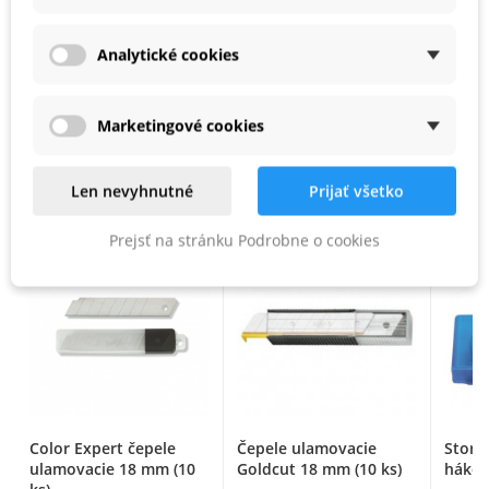
PARAMETRE PRODUKTU
Analytické cookies
Kód produktu
95 51 00 37
Marketingové cookies
PODOBNÉ PRODUKTY
Len nevyhnutné
Prijať všetko
Prejsť na stránku Podrobne o cookies
Color Expert čepele
Čepele ulamovacie
Storc
ulamovacie 18 mm (10
Goldcut 18 mm (10 ks)
hákov