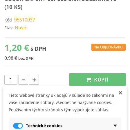
(10 KS)
95510037
Kód
Nové
Stav
1,20 €
NA OBJEDNÁVKU
s DPH
0,98 €
bez DPH
KÚPIŤ
×
náhradné čepele lichobežníkové
Tieto webové stránky ukladajú v súlade so zákonmi na
10 ks v plastovom boxe
vaše zariadenie súbory, všeobecne nazývané cookies.
hrúbka čepele: 0,4 mm
Používaním týchto stránok s tým vyjadrujete súhlas.
Technické cookies