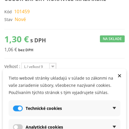
101459
Kód
Nové
Stav
1,30 €
NA SKLADE
s DPH
1,06 €
bez DPH
Veľkosť :
L / veľkosť 9
×
Tieto webové stránky ukladajú v súlade so zákonmi na
KÚPIŤ
vaše zariadenie súbory, všeobecne nazývané cookies.
Používaním týchto stránok s tým vyjadrujete súhlas.
priedušný polyester s polyuretánovou povrchovou úpravou
CE cat. 2/EN388
Technické cookies
Analytické cookies