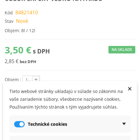
84821410
Kód
Nové
Stav
Objem: 8l / 12l
3,50 €
NA SKLADE
s DPH
2,85 €
bez DPH
Objem :
12 l
×
Tieto webové stránky ukladajú v súlade so zákonmi na
KÚPIŤ
vaše zariadenie súbory, všeobecne nazývané cookies.
Používaním týchto stránok s tým vyjadrujete súhlas.
plastové vedro s kovovým držadlom
Technické cookies