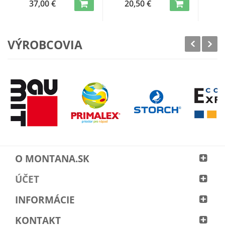
37,00 €
20,50 €
1
VÝROBCOVIA
O MONTANA.SK
ÚČET
INFORMÁCIE
KONTAKT