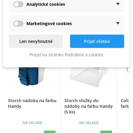
Analytické cookies
PODOBNÉ PRODUKTY
Marketingové cookies
Len nevyhnutné
Prijať všetko
Prejsť na stránku Podrobne o cookies
Storch nádoba na farbu
Storch vložky do
Color
Handy
nádoby na farbu Handy
farbu 
(5 ks)
NA SKLADE
NA SKLADE