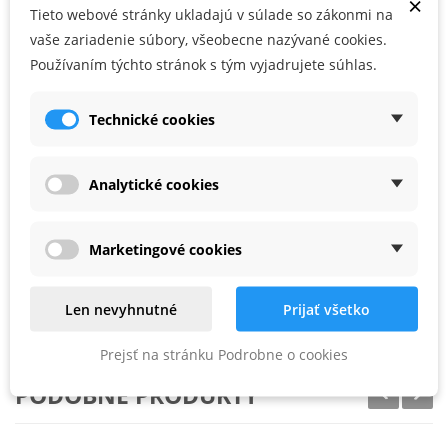
×
Natiahnutie základnej vrstvy, 3. Natiahnutie finálnej vrstvy). Je vhodný na
Tieto webové stránky ukladajú v súlade so zákonmi na
vyrovnávanie nerovných omietkových podkladov pred finálnou
vaše zariadenie súbory, všeobecne nazývané cookies.
povrchovou vrstvou. Ľahko brúsiteľný. Vysoká odolnosť proti vzniku trhlín.
Používaním týchto stránok s tým vyjadrujete súhlas.
S predĺženou dobou tuhnutia. Označenie podľa EN 13963 – 3A.
Technické cookies
Vlastnosti / výhody:
Bez obsahu rozpúšťadiel,
Analytické cookies
Po vytvrdnutí ľahko a jednoducho brúsiteľný
Pretierateľný akrylátovými a latexovými nátermi
Vysoká priľnavosť k sadrokartónu, omietkam, drevu, betónu,
Marketingové cookies
tehlovému murivu, a pod.
Vysoká odolnosť proti vzniku trhlín
Len nevyhnutné
Prijať všetko
S predĺženou dobou tuhnutia
Prejsť na stránku Podrobne o cookies
PODOBNÉ PRODUKTY