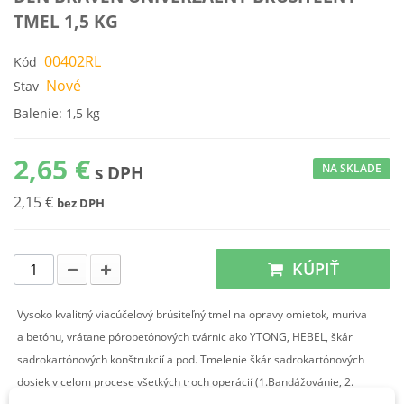
TMEL 1,5 KG
00402RL
Kód
Nové
Stav
Balenie: 1,5 kg
2,65 €
NA SKLADE
s DPH
2,15 €
bez DPH
KÚPIŤ
Vysoko kvalitný viacúčelový brúsiteľný tmel na opravy omietok, muriva
a betónu, vrátane pórobetónových tvárnic ako YTONG, HEBEL, škár
sadrokartónových konštrukcií a pod. Tmelenie škár sadrokartónových
dosiek v celom procese všetkých troch operácií (1.Bandážovánie, 2.