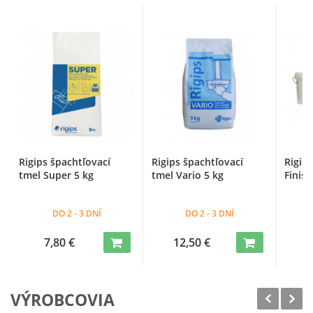
Rigips špachtľovací
Rigips špachtľovací
Rigip
tmel Super 5 kg
tmel Vario 5 kg
Finish
DO 2 - 3 DNÍ
DO 2 - 3 DNÍ
7,80 €
12,50 €
1
VÝROBCOVIA