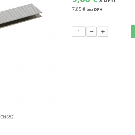
7,85 €
bez DPH
DCN682.