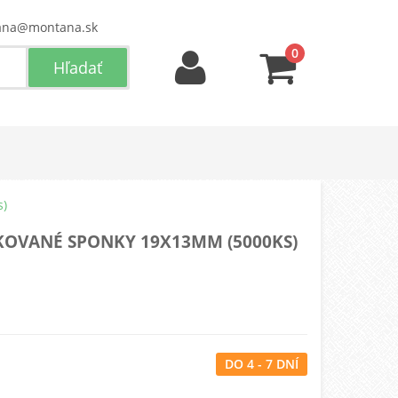
ana@montana.sk
0
s)
KOVANÉ SPONKY 19X13MM (5000KS)
DO 4 - 7 DNÍ