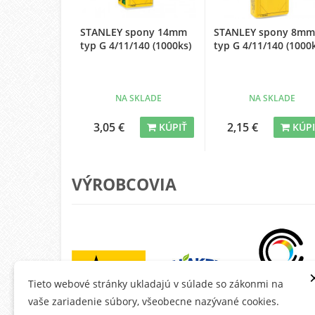
STANLEY spony 14mm
STANLEY spony 8mm
typ G 4/11/140 (1000ks)
typ G 4/11/140 (1000
NA SKLADE
NA SKLADE
3,05 €
2,15 €
KÚPIŤ
KÚP
VÝROBCOVIA
Tieto webové stránky ukladajú v súlade so zákonmi na
vaše zariadenie súbory, všeobecne nazývané cookies.