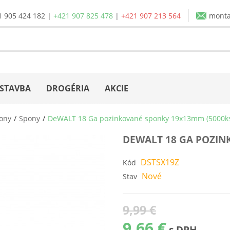
1 905 424 182
|
+421 907 825 478
|
+421 907 213 564
mont
STAVBA
DROGÉRIA
AKCIE
pony
Spony
DeWALT 18 Ga pozinkované sponky 19x13mm (5000k
DEWALT 18 GA POZIN
DSTSX19Z
Kód
Nové
Stav
9,99 €
9,66 €
s DPH