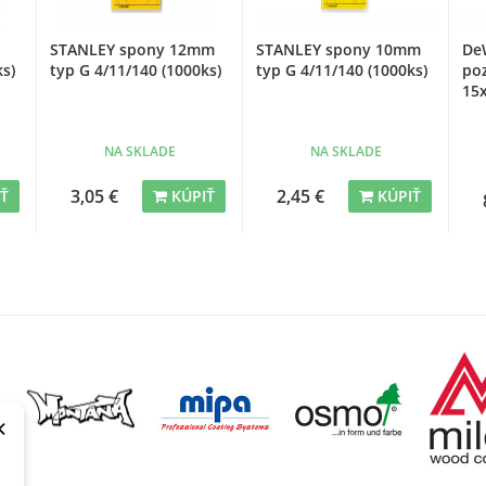
STANLEY spony 12mm
STANLEY spony 10mm
De
ks)
typ G 4/11/140 (1000ks)
typ G 4/11/140 (1000ks)
po
15
NA SKLADE
NA SKLADE
3,05 €
2,45 €
IŤ
KÚPIŤ
KÚPIŤ
×