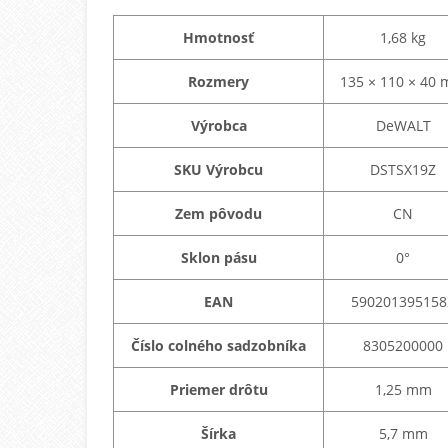
Hmotnosť
1,68 kg
Rozmery
135 × 110 × 40
Výrobca
DeWALT
SKU Výrobcu
DSTSX19Z
Zem pôvodu
CN
Sklon pásu
0°
EAN
590201395158
Číslo colného sadzobníka
8305200000
Priemer drôtu
1,25 mm
Šírka
5,7 mm