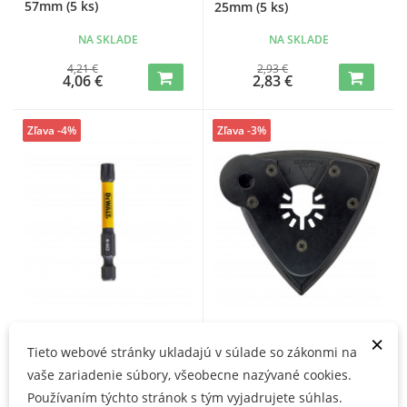
57mm (5 ks)
25mm (5 ks)
NA SKLADE
NA SKLADE
4,21 €
2,93 €
4,06 €
2,83 €
Zľava -4%
Zľava -3%
DeWALT bit FlexTorq T40
DeWALT Brusná podložka
×
57mm (5 ks)
93mm x 93mm
Tieto webové stránky ukladajú v súlade so zákonmi na
vaše zariadenie súbory, všeobecne nazývané cookies.
NA SKLADE
NA SKLADE
Používaním týchto stránok s tým vyjadrujete súhlas.