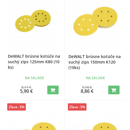
DeWALT brúsne kotúče na
DeWALT brúsne kotúče na
suchý zips 125mm K80 (10
suchý zips 150mm K120
ks)
(10ks)
NA SKLADE
NA SKLADE
6,11 €
9,16 €
5,90 €
8,86 €
Zľava -3%
Zľava -3%