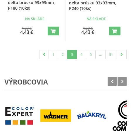
delta brúsku 93x93mm,
delta brúsku 93x93mm,
P180 (10ks)
P240 (10ks)
NA SKLADE
NA SKLADE
4,59 €
4,59 €
4,43 €
4,43 €
1
2
3
4
5
...
31
VÝROBCOVIA