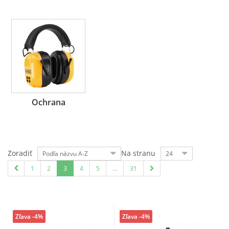
Ochrana
Zoradiť
Na stranu
Podľa názvu A-Z
24
1
2
3
4
5
...
31
Zľava -4%
Zľava -4%