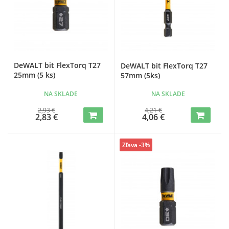
DeWALT bit FlexTorq T27
DeWALT bit FlexTorq T27
25mm (5 ks)
57mm (5ks)
NA SKLADE
NA SKLADE
2,93 €
4,21 €
2,83 €
4,06 €
Zľava -3%