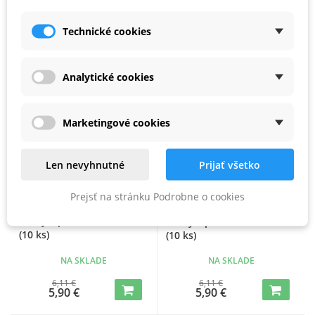
4,21 €
9,16 €
4,06 €
8,86 €
Technické cookies
Zľava -3%
Zľava -3%
Analytické cookies
Marketingové cookies
Len nevyhnutné
Prijať všetko
Prejsť na stránku Podrobne o cookies
DeWALT brúsne kotúče na
DeWALT brúsne kotúče na
suchý zips 125mm K120
suchý zips 125mm K180
(10 ks)
(10 ks)
NA SKLADE
NA SKLADE
6,11 €
6,11 €
5,90 €
5,90 €