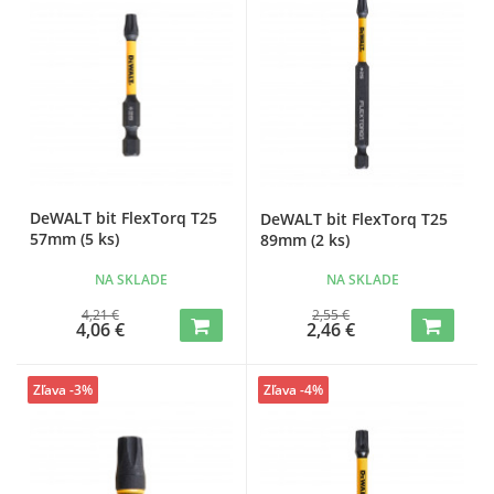
DeWALT bit FlexTorq T25
DeWALT bit FlexTorq T25
57mm (5 ks)
89mm (2 ks)
NA SKLADE
NA SKLADE
4,21 €
2,55 €
4,06 €
2,46 €
Zľava -3%
Zľava -4%