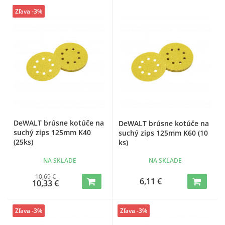
Zľava -3%
DeWALT brúsne kotúče na
DeWALT brúsne kotúče na
suchý zips 125mm K40
suchý zips 125mm K60 (10
(25ks)
ks)
NA SKLADE
NA SKLADE
10,69 €
6,11 €
10,33 €
Zľava -3%
Zľava -3%