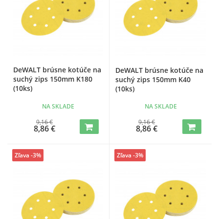
DeWALT brúsne kotúče na
DeWALT brúsne kotúče na
suchý zips 150mm K180
suchý zips 150mm K40
(10ks)
(10ks)
NA SKLADE
NA SKLADE
9,16 €
9,16 €
8,86 €
8,86 €
Zľava -3%
Zľava -3%