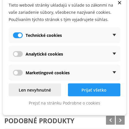
×
Tieto webové stránky ukladajú v súlade so zákonmi na
vaše zariadenie súbory, všeobecne nazývané cookies.
Používateľské prednosti
Používaním týchto stránok s tým vyjadrujete súhlas.
Na brúsenie zaoblení, kontúr a profilov
Na práce spojené s opravami laku
Technické cookies
zodpovedá cca 200 podložkám Softpads 115 x 120
na penovom držiaku
Analytické cookies
, v kartónovom obale
Marketingové cookies
PARAMETRE PRODUKTU
Len nevyhnutné
Prijať všetko
Zrnitosť
P150
Prejsť na stránku Podrobne o cookies
PODOBNÉ PRODUKTY