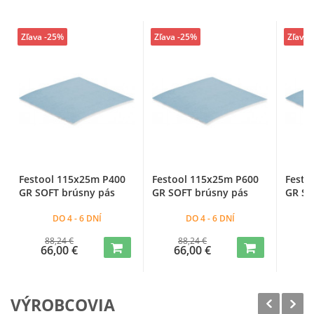
Zľava -25%
Zľava -25%
Zľava 
Festool 115x25m P400
Festool 115x25m P600
Festo
GR SOFT brúsny pás
GR SOFT brúsny pás
GR SO
DO 4 - 6 DNÍ
DO 4 - 6 DNÍ
88,24 €
88,24 €
66,00 €
66,00 €
6
VÝROBCOVIA