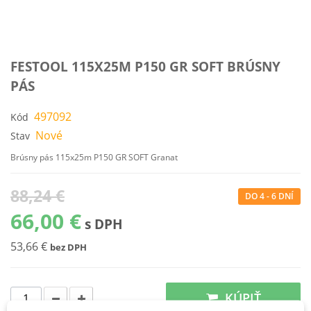
FESTOOL 115X25M P150 GR SOFT BRÚSNY
PÁS
497092
Kód
Nové
Stav
Brúsny pás 115x25m P150 GR SOFT Granat
88,24 €
DO 4 - 6 DNÍ
66,00 €
s DPH
53,66 €
bez DPH
KÚPIŤ