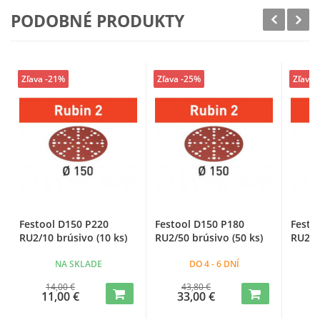
PODOBNÉ PRODUKTY
Zľava -21%
Zľava -25%
Zľava 
Festool D150 P220
Festool D150 P180
Festo
RU2/10 brúsivo (10 ks)
RU2/50 brúsivo (50 ks)
RU2/5
NA SKLADE
DO 4 - 6 DNÍ
14,00 €
43,80 €
11,00 €
33,00 €
3