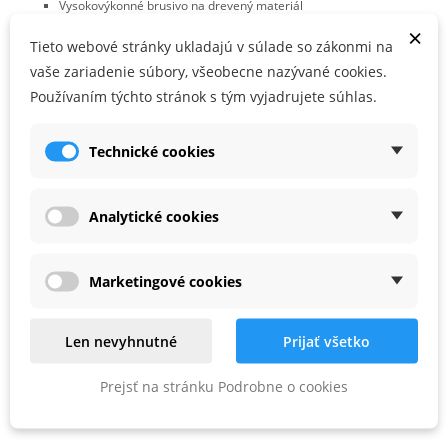
Vysokovýkonné brusivo na drevený materiál
×
Prípravné práce spojené s brúsením pred lakovaním alebo
Tieto webové stránky ukladajú v súlade so zákonmi na
olejovaním u stolárov, maliarov a pre drevársky a nábytkársky
vaše zariadenie súbory, všeobecne nazývané cookies.
priemysel
Používaním týchto stránok s tým vyjadrujete súhlas.
Vhodné pre
Technické cookies
pre RO 150, ES 150, ETS 150, ETS EC 150, LEX 150, WTS 150, HSK-
D 150
Analytické cookies
MULTI-JETSTREAM 2
, balenie pre samoobslužný predaj
Marketingové cookies
PARAMETRE PRODUKTU
Len nevyhnutné
Prijať všetko
Zrnitosť
P120
Prejsť na stránku Podrobne o cookies
Priemer (mm)
150