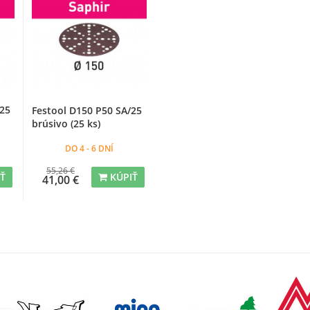
/25
Festool D150 P50 SA/25
brúsivo (25 ks)
DO 4 - 6 DNÍ
55,26 €
IŤ
KÚPIŤ
41,00 €