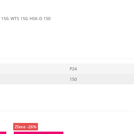
X 150, WTS 150, HSK-D 150
P24
150
Zľava -26%