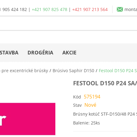
1 905 424 182
|
+421 907 825 478
|
+421 907 213 564
mont
STAVBA
DROGÉRIA
AKCIE
 pre excentrické brúsky
Brúsivo Saphir D150
Festool D150 P24 S
FESTOOL D150 P24 SA/
575194
Kód
Nové
Stav
Brúsny kotúč STF-D150/48 P24 
Balenie: 25ks