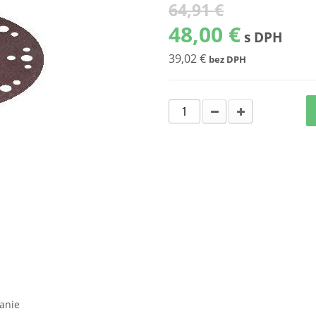
64,91 €
48,00 €
s DPH
39,02 €
bez DPH
anie