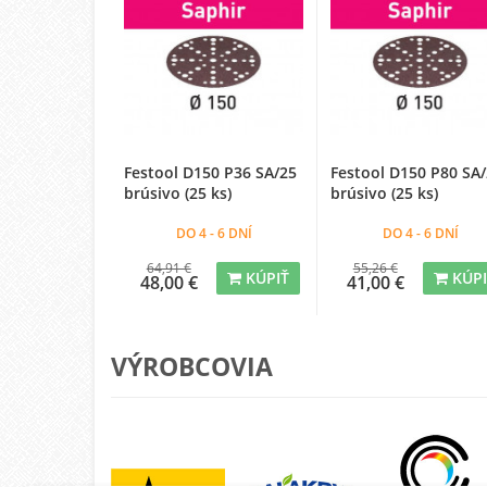
Festool D150 P36 SA/25
Festool D150 P80 SA
brúsivo (25 ks)
brúsivo (25 ks)
DO 4 - 6 DNÍ
DO 4 - 6 DNÍ
64,91 €
55,26 €
KÚPIŤ
KÚP
48,00 €
41,00 €
VÝROBCOVIA