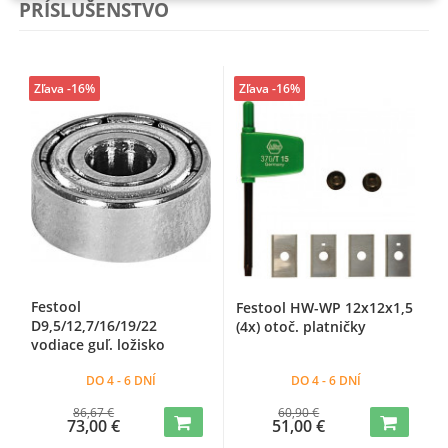
PRÍSLUŠENSTVO
Zľava -16%
Zľava -16%
Festool
Festool HW-WP 12x12x1,5
D9,5/12,7/16/19/22
(4x) otoč. platničky
vodiace guľ. ložisko
DO 4 - 6 DNÍ
DO 4 - 6 DNÍ
86,67 €
60,90 €
73,00 €
51,00 €