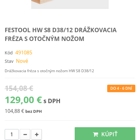
FESTOOL HW S8 D38/12 DRÁŽKOVACIA
FRÉZA S OTOČNÝM NOŽOM
491085
Kód
Nové
Stav
Drážkovacia fréza s otočným nožom HW S8 D38/12
154,08 €
DO 4 - 6 DNÍ
129,00 €
s DPH
104,88 €
bez DPH
KÚPIŤ