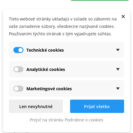
×
Používateľské prednosti
Tieto webové stránky ukladajú v súlade so zákonmi na
vaše zariadenie súbory, všeobecne nazývané cookies.
Výmenou guľ. ložísk možno dosiahnuť hĺbku drážok 8,0 mm, 9,5
Používaním týchto stránok s tým vyjadrujete súhlas.
mm, 11 mm, 12,6 mm a 14,6 mm
Technické cookies
, balenie pre samoobslužný predaj
Analytické cookies
PARAMETRE PRODUKTU
Marketingové cookies
s (mm)
8
D (mm)
38
Len nevyhnutné
Prijať všetko
NL (mm)
12
Prejsť na stránku Podrobne o cookies
GL (mm)
53.7