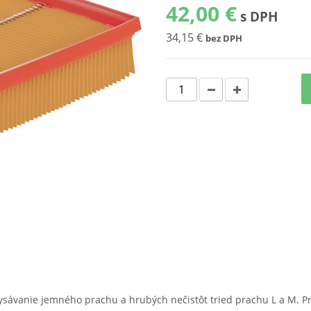
42,00 €
s DPH
34,15 €
bez DPH
vysávanie jemného prachu a hrubých nečistôt tried prachu L a M. Pre