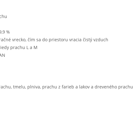
achu
9,9 %
ltračné vrecko, čím sa do priestoru vracia čistý vzduch
riedy prachu L a M
EAN
chu, tmelu, plniva, prachu z farieb a lakov a dreveného prachu