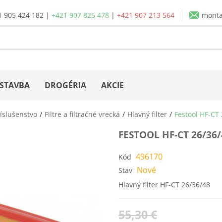
1 905 424 182
|
+421 907 825 478
|
+421 907 213 564
mont
STAVBA
DROGÉRIA
AKCIE
íslušenstvo
Filtre a filtračné vrecká
Hlavný filter
Festool HF-CT 
FESTOOL HF-CT 26/36
496170
Kód
Nové
Stav
Hlavný filter HF-CT 26/36/48
55,30 €