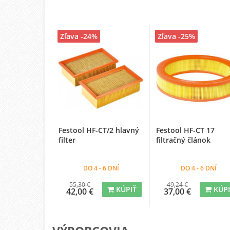
Zľava -24%
Zľava -25%
Festool HF-CT/2 hlavný
Festool HF-CT 17
filter
filtračný článok
DO 4 - 6 DNÍ
DO 4 - 6 DNÍ
55,30 €
49,24 €
KÚPIŤ
KÚP
42,00 €
37,00 €