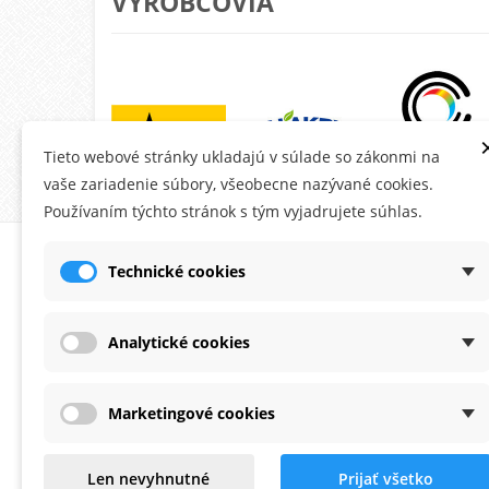
VÝROBCOVIA
Tieto webové stránky ukladajú v súlade so zákonmi na
vaše zariadenie súbory, všeobecne nazývané cookies.
Používaním týchto stránok s tým vyjadrujete súhlas.
O MONTANA.SK
ÚČE
Technické cookies
Ob
Do
Analytické cookies
Ad
Os
Marketingové cookies
Po
Zaoberáme sa predajom fasádnych
Na
Len nevyhnutné
Prijať všetko
omietok a farieb už viac ako 20 rokov.