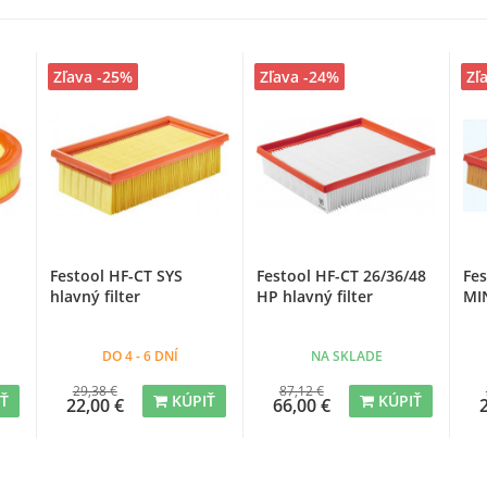
Zľava -25%
Zľava -24%
Zľ
Festool HF-CT SYS
Festool HF-CT 26/36/48
Fes
hlavný filter
HP hlavný filter
MIN
DO 4 - 6 DNÍ
NA SKLADE
29,38 €
87,12 €
IŤ
KÚPIŤ
KÚPIŤ
22,00 €
66,00 €