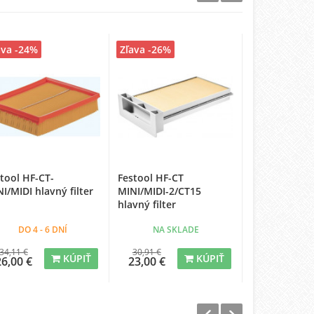
ava -24%
Zľava -26%
Zľava -26%
tool HF-CT-
Festool HF-CT
Festool HF-C
I/MIDI hlavný filter
MINI/MIDI-2/CT15
hlavný filter
hlavný filter
DO 4 - 6 DNÍ
NA SKLADE
DO 4 - 
34,11 €
30,91 €
136,36 €
KÚPIŤ
KÚPIŤ
26,00 €
23,00 €
101,00 €