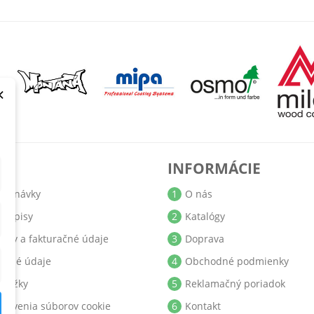
×
T
INFORMÁCIE
jednávky
1
O nás
bropisy
2
Katalógy
resy a fakturačné údaje
3
Doprava
obné údaje
4
Obchodné podmienky
ukážky
5
Reklamačný poriadok
stavenia súborov cookie
6
Kontakt