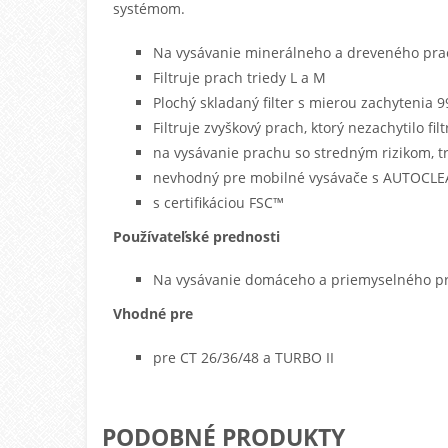
systémom.
Na vysávanie minerálneho a dreveného pr
Filtruje prach triedy L a M
Plochý skladaný filter s mierou zachytenia 9
Filtruje zvyškový prach, ktorý nezachytilo fi
na vysávanie prachu so stredným rizikom, t
nevhodný pre mobilné vysávače s AUTOCL
s certifikáciou FSC™
Používateľské prednosti
Na vysávanie domáceho a priemyselného pra
Vhodné pre
pre CT 26/36/48 a TURBO II
PODOBNÉ PRODUKTY