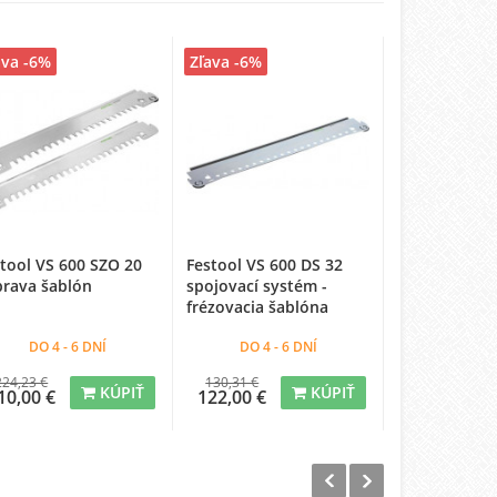
ava -6%
Zľava -6%
Zľava -6%
tool VS 600 SZO 20
Festool VS 600 DS 32
Festool VS 6
prava šablón
spojovací systém -
súprava šabl
frézovacia šablóna
DO 4 - 6 DNÍ
DO 4 - 6 DNÍ
DO 4 - 
224,23 €
130,31 €
224,23 €
KÚPIŤ
KÚPIŤ
10,00 €
122,00 €
210,00 €