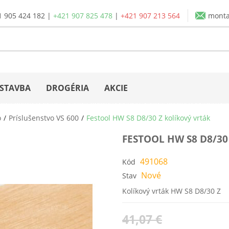
1 905 424 182
|
+421 907 825 478
|
+421 907 213 564
mont
STAVBA
DROGÉRIA
AKCIE
o
Príslušenstvo VS 600
Festool HW S8 D8/30 Z kolíkový vrták
FESTOOL HW S8 D8/30
491068
Kód
Nové
Stav
Kolíkový vrták HW S8 D8/30 Z
41,07 €