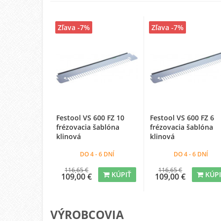
Zľava -7%
Zľava -7%
Festool VS 600 FZ 10
Festool VS 600 FZ 6
frézovacia šablóna
frézovacia šablóna
klinová
klinová
DO 4 - 6 DNÍ
DO 4 - 6 DNÍ
116,65 €
116,65 €
KÚPIŤ
KÚP
109,00 €
109,00 €
VÝROBCOVIA