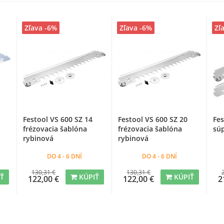
Zľava -6%
Zľava -6%
Zľ
Festool VS 600 SZ 14
Festool VS 600 SZ 20
Fes
frézovacia šablóna
frézovacia šablóna
sú
rybinová
rybinová
DO 4 - 6 DNÍ
DO 4 - 6 DNÍ
130,31 €
130,31 €
IŤ
KÚPIŤ
KÚPIŤ
122,00 €
122,00 €
2