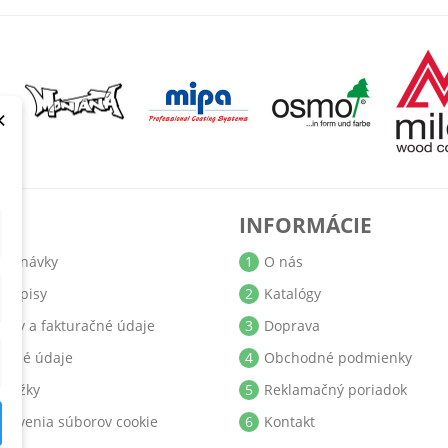
×
T
INFORMÁCIE
jednávky
1
O nás
bropisy
2
Katalógy
resy a fakturačné údaje
3
Doprava
obné údaje
4
Obchodné podmienky
ukážky
5
Reklamačný poriadok
stavenia súborov cookie
6
Kontakt