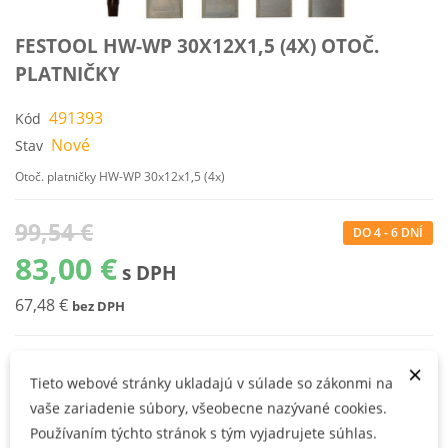
FESTOOL HW-WP 30X12X1,5 (4X) OTOČ.
PLATNIČKY
491393
Kód
Nové
Stav
Otoč. platničky HW-WP 30x12x1,5 (4x)
99,54 €
DO 4 - 6 DNÍ
83,00 €
s DPH
67,48 €
bez DPH
×
KÚPIŤ
Tieto webové stránky ukladajú v súlade so zákonmi na
vaše zariadenie súbory, všeobecne nazývané cookies.
Používaním týchto stránok s tým vyjadrujete súhlas.