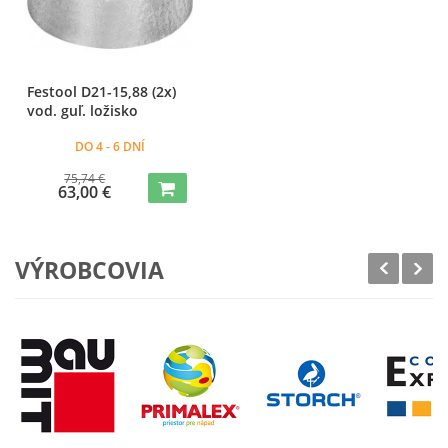
Festool D21-15,88 (2x)
vod. guľ. ložisko
DO 4 - 6 DNÍ
75,74 €
63,00 €
VÝROBCOVIA