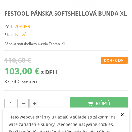
FESTOOL PÁNSKA SOFTSHELLOVÁ BUNDA XL
204059
Kód
Nové
Stav
Pánska softshellová bunda Festool XL
110,60 €
DO 4 - 6 DNÍ
103,00 €
s DPH
83,74 €
bez DPH
KÚPIŤ
×
Tieto webové stránky ukladajú v súlade so zákonmi na
materiál: 100 % polyester – 300 g/m²
vaše zariadenie súbory, všeobecne nazývané cookies.
hustota vody: 5 000 mm
Používaním týchto stránok s tým vyjadrujete súhlas.