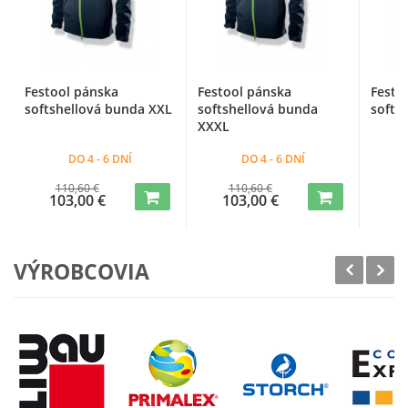
Festool pánska
Festool pánska
Festo
softshellová bunda XXL
softshellová bunda
softs
XXXL
DO 4 - 6 DNÍ
DO 4 - 6 DNÍ
110,60 €
110,60 €
1
103,00 €
103,00 €
1
VÝROBCOVIA