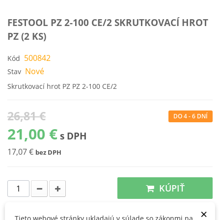
FESTOOL PZ 2-100 CE/2 SKRUTKOVACÍ HROT
PZ (2 KS)
500842
Kód
Nové
Stav
Skrutkovací hrot PZ PZ 2-100 CE/2
26,81 €
DO 4 - 6 DNÍ
21,00 €
s DPH
17,07 €
bez DPH
KÚPIŤ
×
Tieto webové stránky ukladajú v súlade so zákonmi na