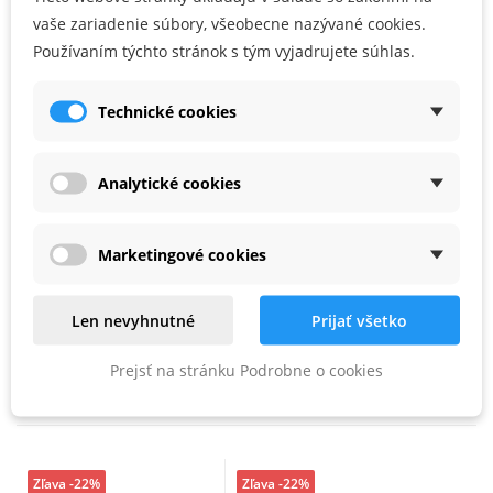
Používateľské prednosti
vaše zariadenie súbory, všeobecne nazývané cookies.
Používaním týchto stránok s tým vyjadrujete súhlas.
S povrchovou úpravou Zirkon-Duplex na lepšie upevnenie a dlhšiu
životnosť
Technické cookies
, balenie pre samoobslužný predaj
Analytické cookies
PARAMETRE PRODUKTU
Marketingové cookies
Dĺžka (mm)
100
Veľkosť
PZ 2
Len nevyhnutné
Prijať všetko
Prejsť na stránku Podrobne o cookies
PODOBNÉ PRODUKTY
Zľava -22%
Zľava -22%