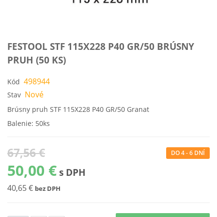
FESTOOL STF 115X228 P40 GR/50 BRÚSNY
PRUH (50 KS)
498944
Kód
Nové
Stav
Brúsny pruh STF 115X228 P40 GR/50 Granat
Balenie: 50ks
67,56 €
DO 4 - 6 DNÍ
50,00 €
s DPH
40,65 €
bez DPH