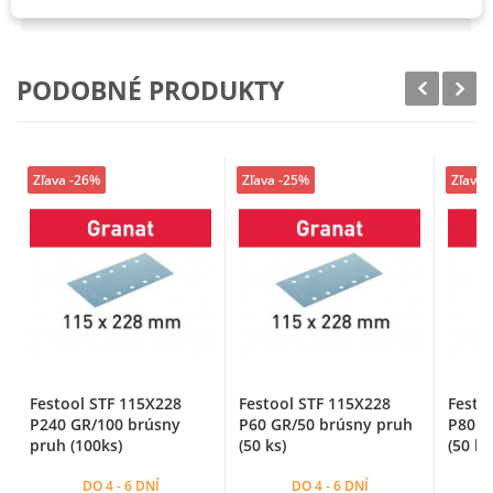
Zrnitosť
P40
PODOBNÉ PRODUKTY
Zľava -26%
Zľava -25%
Zľava 
Festool STF 115X228
Festool STF 115X228
Festo
P240 GR/100 brúsny
P60 GR/50 brúsny pruh
P80 G
pruh (100ks)
(50 ks)
(50 ks
DO 4 - 6 DNÍ
DO 4 - 6 DNÍ