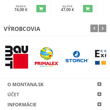
99,69 €
62,79 €
74,00 €
47,00 €
4
VÝROBCOVIA
O MONTANA.SK
ÚČET
INFORMÁCIE