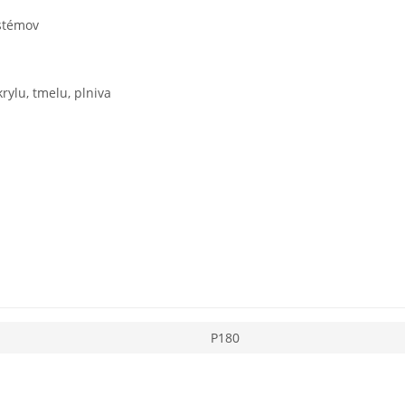
ystémov
rylu, tmelu, plniva
P180