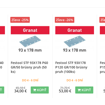
Zľava -25%
Zľava -26%
Zľ
P40
Festool STF 93X178 P60
Festool STF 93X178
Fes
50
GR/50 brúsny pruh (50
P120 GR/100 brúsny
P1
ks)
pruh (100ks)
pru
DO 4 - 6 DNÍ
DO 4 - 6 DNÍ
45,18 €
71,70 €
IŤ
KÚPIŤ
KÚPIŤ
34,00 €
53,00 €