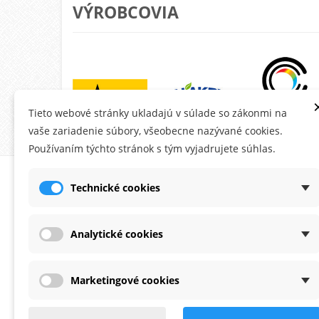
VÝROBCOVIA
Tieto webové stránky ukladajú v súlade so zákonmi na
vaše zariadenie súbory, všeobecne nazývané cookies.
Používaním týchto stránok s tým vyjadrujete súhlas.
O MONTANA.SK
ÚČE
Technické cookies
Ob
Do
Analytické cookies
Ad
Os
Marketingové cookies
Po
Zaoberáme sa predajom fasádnych