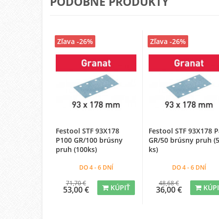
PODOBNÉ PRODUKTY
Zľava -26%
Zľava -26%
Festool STF 93X178
Festool STF 93X178 
P100 GR/100 brúsny
GR/50 brúsny pruh (
pruh (100ks)
ks)
DO 4 - 6 DNÍ
DO 4 - 6 DNÍ
71,70 €
48,68 €
KÚPIŤ
KÚP
53,00 €
36,00 €