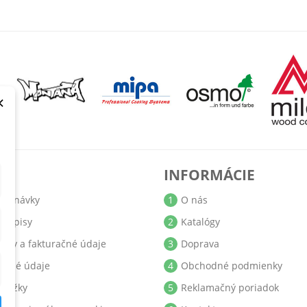
×
T
INFORMÁCIE
jednávky
1
O nás
bropisy
2
Katalógy
resy a fakturačné údaje
3
Doprava
obné údaje
4
Obchodné podmienky
ukážky
5
Reklamačný poriadok