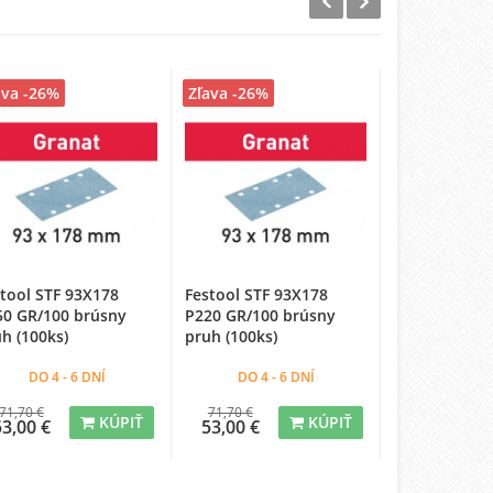
ava -26%
Zľava -26%
Zľava -24%
tool STF 93X178
Festool STF 93X178
Festool STF 
50 GR/100 brúsny
P220 GR/100 brúsny
GR/50 brúsny
h (100ks)
pruh (100ks)
ks)
DO 4 - 6 DNÍ
DO 4 - 6 DNÍ
DO 4 - 
71,70 €
71,70 €
42,12 €
KÚPIŤ
KÚPIŤ
53,00 €
53,00 €
32,00 €