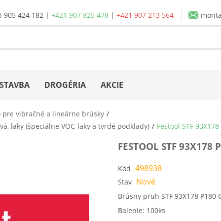
1 905 424 182
|
+421 907 825 478
|
+421 907 213 564
mont
STAVBA
DROGÉRIA
AKCIE
 pre vibračné a lineárne brúsky
vá, laky (špeciálne VOC-laky a tvrdé podklady)
Festool STF 93X178
FESTOOL STF 93X178 
498938
Kód
Nové
Stav
Brúsny pruh STF 93X178 P180 
Balenie: 100ks