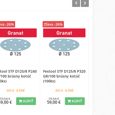
ava -26%
Zľava -26%
Zľava -26%
tool STF D125/8 P240
Festool STF D125/8 P320
Festool STF 
/100 brúsny kotúč
GR/100 brúsny kotúč
GR/10 brúsny
0ks)
(100ks)
ks)
DO 4 - 6 DNÍ
DO 4 - 6 DNÍ
NA SK
79,54 €
79,54 €
16,11 €
KÚPIŤ
KÚPIŤ
59,00 €
59,00 €
12,00 €