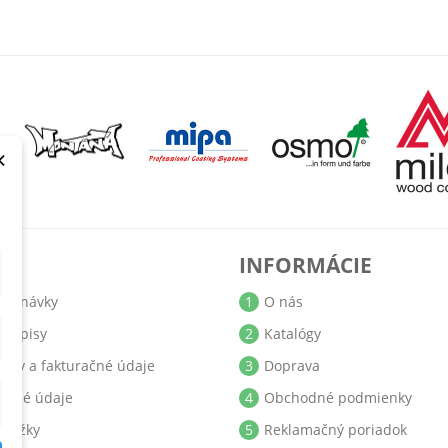
×
T
INFORMÁCIE
jednávky
1
O nás
bropisy
2
Katalógy
resy a fakturačné údaje
3
Doprava
obné údaje
4
Obchodné podmienky
ukážky
5
Reklamačný poriadok