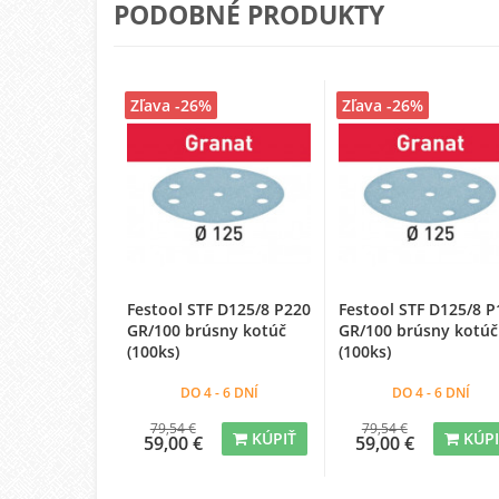
PODOBNÉ PRODUKTY
Zľava -26%
Zľava -26%
Festool STF D125/8 P220
Festool STF D125/8 P
GR/100 brúsny kotúč
GR/100 brúsny kotúč
(100ks)
(100ks)
DO 4 - 6 DNÍ
DO 4 - 6 DNÍ
79,54 €
79,54 €
KÚPIŤ
KÚP
59,00 €
59,00 €