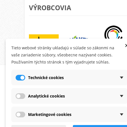
VÝROBCOVIA
Tieto webové stránky ukladajú v súlade so zákonmi na
vaše zariadenie súbory, všeobecne nazývané cookies.
Používaním týchto stránok s tým vyjadrujete súhlas.
O MONTANA.SK
ÚČE
Technické cookies
Ob
Do
Analytické cookies
Ad
Os
Marketingové cookies
Po
Zaoberáme sa predajom fasádnych