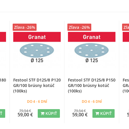
Zľava -26%
Zľava -26%
Zľ
180
Festool STF D125/8 P120
Festool STF D125/8 P150
Fes
GR/100 brúsny kotúč
GR/100 brúsny kotúč
GR
(100ks)
(100ks)
(10
DO 4 - 6 DNÍ
DO 4 - 6 DNÍ
79,54 €
79,54 €
IŤ
KÚPIŤ
KÚPIŤ
59,00 €
59,00 €