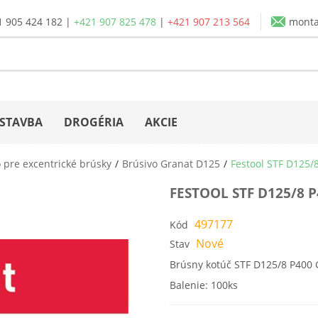
1 905 424 182
|
+421 907 825 478
|
+421 907 213 564
mont
STAVBA
DROGÉRIA
AKCIE
 pre excentrické brúsky
Brúsivo Granat D125
Festool STF D125/
FESTOOL STF D125/8 
497177
Kód
Nové
Stav
Brúsny kotúč STF D125/8 P400
Balenie: 100ks