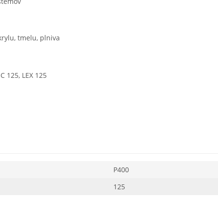
ystémov
rylu, tmelu, plniva
EC 125, LEX 125
P400
125