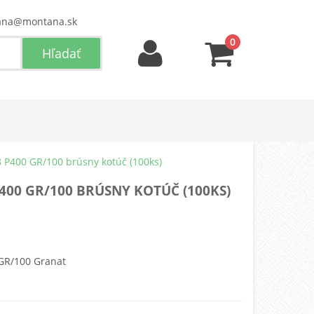
ana@montana.sk
0
8 P400 GR/100 brúsny kotúč (100ks)
P400 GR/100 BRÚSNY KOTÚČ (100KS)
 GR/100 Granat