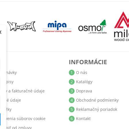
×
T
INFORMÁCIE
jednávky
1
O nás
bropisy
2
Katalógy
resy a fakturačné údaje
3
Doprava
obné údaje
4
Obchodné podmienky
ukážky
5
Reklamačný poriadok
stavenia súborov cookie
6
Kontakt
stúpiť od zmluvy