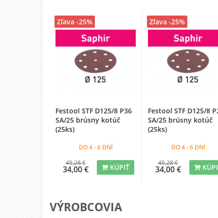
Zľava -25%
Zľava -25%
Festool STF D125/8 P36
Festool STF D125/8 P
SA/25 brúsny kotúč
SA/25 brúsny kotúč
(25ks)
(25ks)
DO 4 - 6 DNÍ
DO 4 - 6 DNÍ
45,28 €
45,28 €
KÚPIŤ
KÚP
34,00 €
34,00 €
VÝROBCOVIA