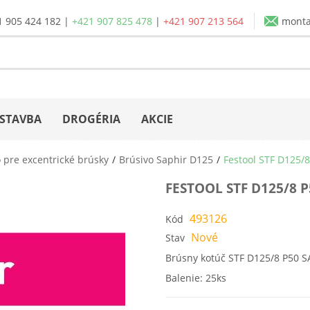
1 905 424 182
|
+421 907 825 478
|
+421 907 213 564
mont
STAVBA
DROGÉRIA
AKCIE
 pre excentrické brúsky
Brúsivo Saphir D125
Festool STF D125/8
FESTOOL STF D125/8 P
493126
Kód
Nové
Stav
Brúsny kotúč STF D125/8 P50 S
Balenie: 25ks