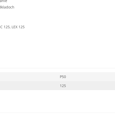
anie
dkladoch
EC 125, LEX 125
P50
125