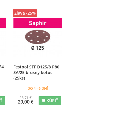
Zľava -25%
24
Festool STF D125/8 P80
SA/25 brúsny kotúč
(25ks)
DO 4 - 6 DNÍ
38,71 €
IŤ
KÚPIŤ
29,00 €