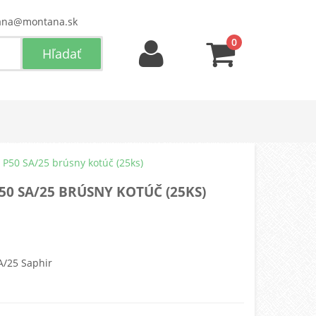
ana@montana.sk
0
 P50 SA/25 brúsny kotúč (25ks)
50 SA/25 BRÚSNY KOTÚČ (25KS)
A/25 Saphir