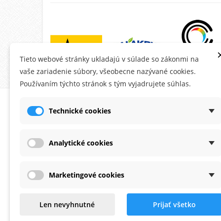
Tieto webové stránky ukladajú v súlade so zákonmi na
vaše zariadenie súbory, všeobecne nazývané cookies.
Používaním týchto stránok s tým vyjadrujete súhlas.
O MONTANA.SK
ÚČE
Technické cookies
Ob
Do
Analytické cookies
Ad
Os
Marketingové cookies
Po
Zaoberáme sa predajom fasádnych
Na
Len nevyhnutné
Prijať všetko
omietok a farieb už viac ako 20 rokov.
Od