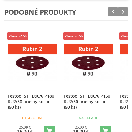
PODOBNÉ PRODUKTY
Zľava -27%
Zľava -27%
Zľava 
Festool STF D90/6 P180
Festool STF D90/6 P150
Festo
RU2/50 brúsny kotúč
RU2/50 brúsny kotúč
RU2/5
(50 ks)
(50 ks)
(50 ks
DO 4 - 6 DNÍ
NA SKLADE
25,99 €
25,99 €
19,00 €
19,00 €
1