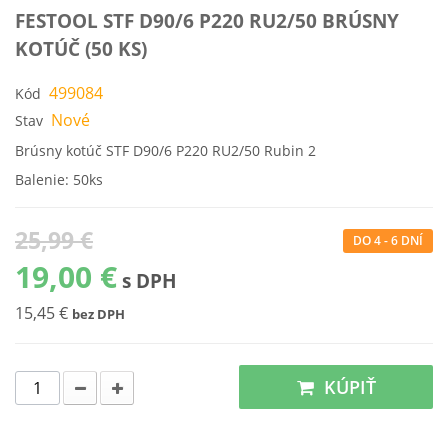
FESTOOL STF D90/6 P220 RU2/50 BRÚSNY
KOTÚČ (50 KS)
499084
Kód
Nové
Stav
Brúsny kotúč STF D90/6 P220 RU2/50 Rubin 2
Balenie: 50ks
25,99 €
DO 4 - 6 DNÍ
19,00 €
s DPH
15,45 €
bez DPH
KÚPIŤ