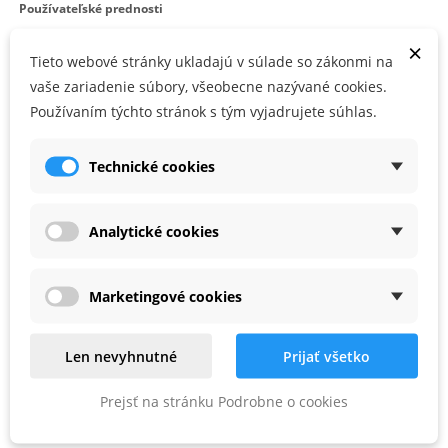
Používateľské prednosti
×
Vysokovýkonné brusivo na drevený materiál
Tieto webové stránky ukladajú v súlade so zákonmi na
Prípravné práce spojené s brúsením pred lakovaním alebo
vaše zariadenie súbory, všeobecne nazývané cookies.
olejovaním u stolárov, maliarov a pre drevársky a nábytkársky
Používaním týchto stránok s tým vyjadrujete súhlas.
priemysel
Vhodné pre
Technické cookies
pre RO 90 DX
Analytické cookies
, v kartónovom obale
Marketingové cookies
PARAMETRE PRODUKTU
Len nevyhnutné
Prijať všetko
Zrnitosť
P220
Prejsť na stránku Podrobne o cookies
Priemer (mm)
90