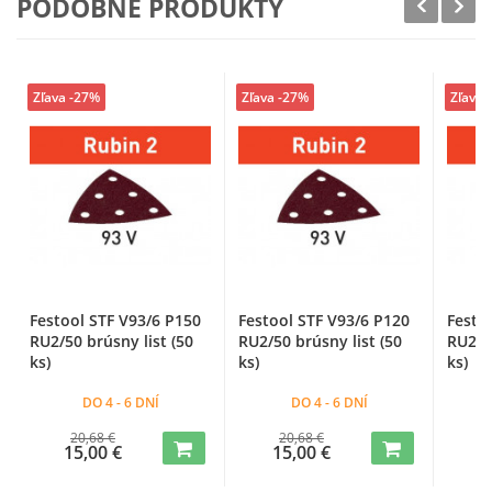
PODOBNÉ PRODUKTY
Zľava -27%
Zľava -27%
Zľava 
Festool STF V93/6 P150
Festool STF V93/6 P120
Festo
RU2/50 brúsny list (50
RU2/50 brúsny list (50
RU2/50
ks)
ks)
ks)
DO 4 - 6 DNÍ
DO 4 - 6 DNÍ
20,68 €
20,68 €
15,00 €
15,00 €
1