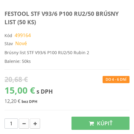
FESTOOL STF V93/6 P100 RU2/50 BRÚSNY
LIST (50 KS)
499164
Kód
Nové
Stav
Brúsny list STF V93/6 P100 RU2/50 Rubin 2
Balenie: 50ks
20,68 €
DO 4 - 6 DNÍ
15,00 €
s DPH
12,20 €
bez DPH
KÚPIŤ