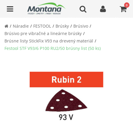
0
Náradie
FESTOOL
Brúsky
Brúsivo
Brúsivo pre vibračné a lineárne brúsky
Brúsne listy StickFix V93 na drevený materiál
Festool STF V93/6 P100 RU2/50 brúsny list (50 ks)