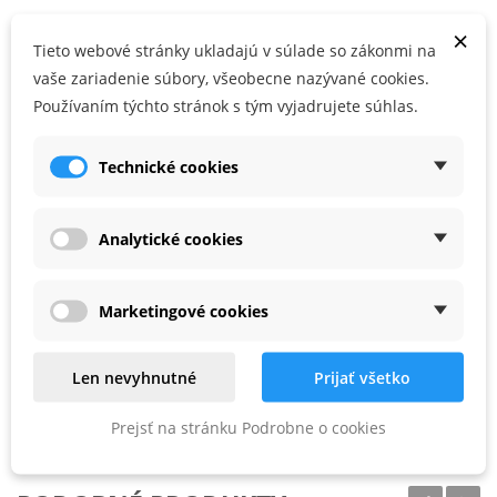
×
Používateľské prednosti
Tieto webové stránky ukladajú v súlade so zákonmi na
vaše zariadenie súbory, všeobecne nazývané cookies.
Vysokovýkonné brusivo na drevený materiál
Používaním týchto stránok s tým vyjadrujete súhlas.
Prípravné práce spojené s brúsením pred lakovaním a olejovaním
u stolárov, maliarov a pre drevársky a nábytkársky priemysel
Technické cookies
Vhodné pre
pre RO 90 DX, DELTEX a RS 300, RS 3, LRS 93
Analytické cookies
, v kartónovom obale
Marketingové cookies
PARAMETRE PRODUKTU
Len nevyhnutné
Prijať všetko
Prejsť na stránku Podrobne o cookies
Zrnitosť
P100