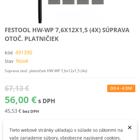
FESTOOL HW-WP 7,6X12X1,5 (4X) SÚPRAVA
OTOČ. PLATNIČIEK
491390
Kód
Nové
Stav
Súprava otoč. platničiek HW-WP 7,6x12x1,5 (4x)
67,13 €
DO 4 - 6 DNÍ
56,00 €
s DPH
45,53 €
bez DPH
×
Tieto webové stránky ukladajú v súlade so zákonmi na
KÚPIŤ
vaše zariadenie súbory, všeobecne nazývané cookies.