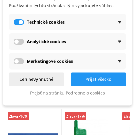
Používaním týchto stránok s tým vyjadrujete súhlas.
Používateľské prednosti
Technické cookies
4 náhradné vymeniteľné platničky pre frézovacie nástroje
Analytické cookies
výstružníky pre frézy 492716, 492717, 491081, 491120
Rozsah dodávky
skrutka so šošovk. hlavou, kľúč TX T15, 4 x vymeniteľná platnička, balenie
Marketingové cookies
pre samoobslužný predaj
Len nevyhnutné
Prijať všetko
PODOBNÉ PRODUKTY
Prejsť na stránku Podrobne o cookies
Zľava -16%
Zľava -17%
Zľava 