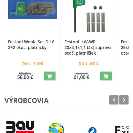
Festool Wepla Set D 16
Festool HW-WP
Festo
2+2 otoč. platničky
20x4,1x1,1 (4x) súprava
25x5,
otoč. platničiek
otoč. 
DO 4 - 6 DNÍ
DO 4 - 6 DNÍ
69,25 €
73,32 €
58,00 €
61,00 €
6
VÝROBCOVIA