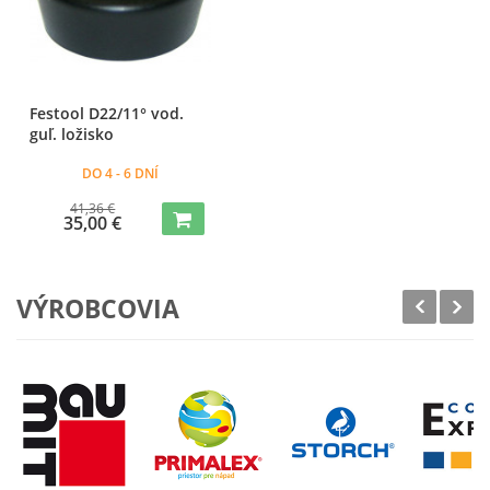
Festool D22/11° vod.
guľ. ložisko
DO 4 - 6 DNÍ
41,36 €
35,00 €
VÝROBCOVIA