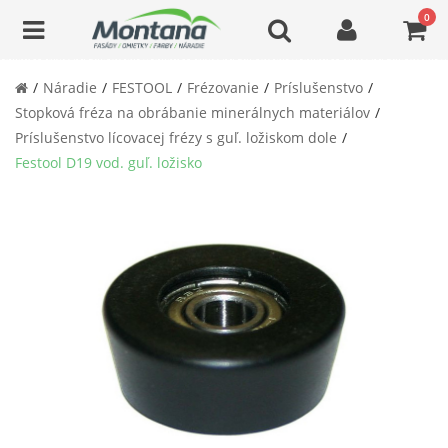
0
Náradie
FESTOOL
Frézovanie
Príslušenstvo
Stopková fréza na obrábanie minerálnych materiálov
Príslušenstvo lícovacej frézy s guľ. ložiskom dole
Festool D19 vod. guľ. ložisko