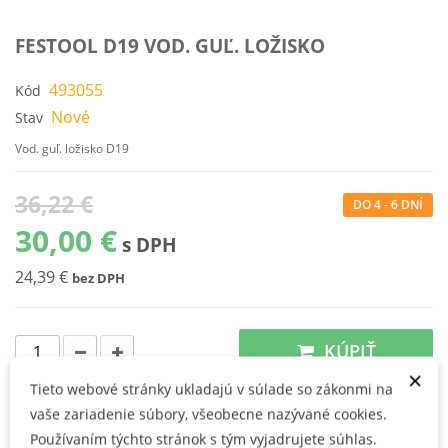
FESTOOL D19 VOD. GUĽ. LOŽISKO
493055
Kód
Nové
Stav
Vod. guľ. ložisko D19
36,22 €
DO 4 - 6 DNÍ
30,00 €
s DPH
24,39 €
bez DPH
KÚPIŤ
×
Tieto webové stránky ukladajú v súlade so zákonmi na
vaše zariadenie súbory, všeobecne nazývané cookies.
Používateľské prednosti
Používaním týchto stránok s tým vyjadrujete súhlas.