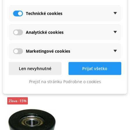
Náhradné guľkové ložisko pre frézy
Technické cookies
, balenie pre samoobslužný predaj
Analytické cookies
PARAMETRE PRODUKTU
Marketingové cookies
Priemer (mm)
19
Len nevyhnutné
Prijať všetko
PODOBNÉ PRODUKTY
Prejsť na stránku Podrobne o cookies
Zľava -15%