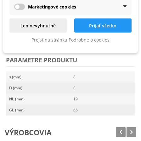
zanorí priamo do vrstven. materiálu
Marketingové cookies
Dodatočným zafrézovaním kontúr sa účinne zabraňuje vytŕhaniu
na hrane vrstvy
Len nevyhnutné
Prijať všetko
Prejsť na stránku Podrobne o cookies
, balenie pre samoobslužný predaj
PARAMETRE PRODUKTU
s (mm)
8
D (mm)
8
NL (mm)
19
GL (mm)
65
VÝROBCOVIA