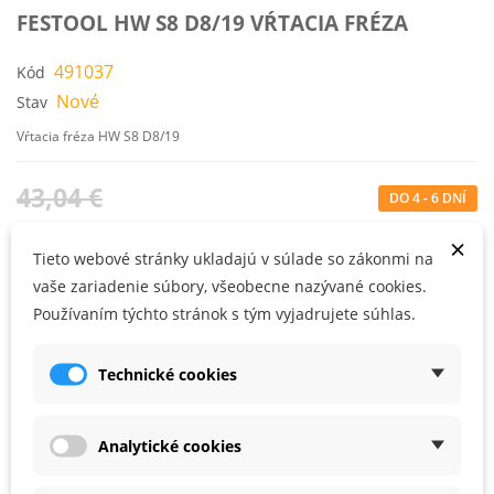
FESTOOL HW S8 D8/19 VŔTACIA FRÉZA
491037
Kód
Nové
Stav
Vŕtacia fréza HW S8 D8/19
43,04 €
DO 4 - 6 DNÍ
36,00 €
s DPH
×
Tieto webové stránky ukladajú v súlade so zákonmi na
29,27 €
bez DPH
vaše zariadenie súbory, všeobecne nazývané cookies.
Používaním týchto stránok s tým vyjadrujete súhlas.
KÚPIŤ
Technické cookies
Používateľské prednosti
Analytické cookies
Na všetky druhy výrezov - vyvrtávacia fréza sa bez predvŕtania