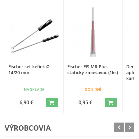
Fischer set kefiek Ø
Fischer FIS MR Plus
Den B
14/20 mm
statický zmiešavač (1ks)
aplik
kartu
NA SKLADE
DO 5 DNÍ
6,90 €
0,95 €
VÝROBCOVIA