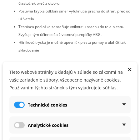
čiastočiek preč z otvoru
Posuvná krytka odkloní smer vyfúknutia prachu do strán, preč od
užívateľa
Tesniaca podložka zabraňuje vniknutiu prachu do tela piestu.
Zvyšuje tým účinnosť a životnosť pumpičky ABG.
Hliníkovú trysku je možné upevniť k piestu pumpy a uľahčiť tak
skladovanie
×
PARAMETRE PRODUKTU
Tieto webové stránky ukladajú v súlade so zákonmi na
vaše zariadenie súbory, všeobecne nazývané cookies.
Kód produktu
567792
Používaním týchto stránok s tým vyjadrujete súhlas.
PRÍSLUŠENSTVO
Technické cookies
Analytické cookies