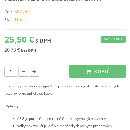
567792
Kód
Nové
Stav
25,50 €
NA SKLADE
s DPH
20,73 €
bez DPH
KÚPIŤ
Fischer vyfukovacia pumpa ABG je vhodná pre rýchle čistenie vŕtaných
otvorov pred aplikáciou kotvy.
Výhody:
ABG je pumpička pre ručné čistenie vyvŕtaných otvorov
Veľký tlak zaručuje vyfúknutie všetkých voľných prachových