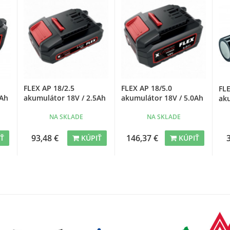
FLEX AP 18/2.5
FLEX AP 18/5.0
FLE
0Ah
akumulátor 18V / 2.5Ah
akumulátor 18V / 5.0Ah
ak
NA SKLADE
NA SKLADE
93,48 €
146,37 €
IŤ
KÚPIŤ
KÚPIŤ