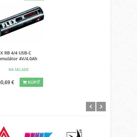
X RB 4/4 USB-C
umulátor 4V/4.0Ah
NA SKLADE
30,69 €
KÚPIŤ