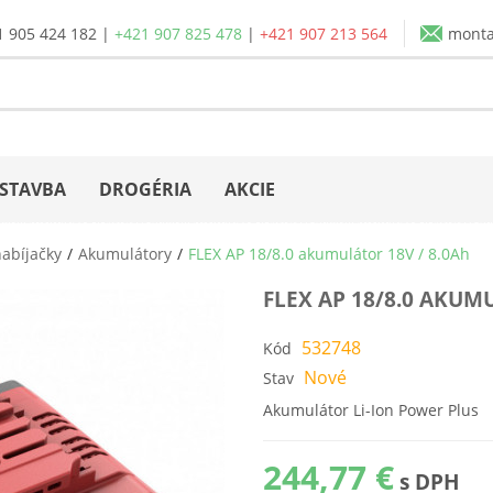
1 905 424 182
|
+421 907 825 478
|
+421 907 213 564
mont
STAVBA
DROGÉRIA
AKCIE
abíjačky
Akumulátory
FLEX AP 18/8.0 akumulátor 18V / 8.0Ah
FLEX AP 18/8.0 AKUM
532748
Kód
Nové
Stav
Akumulátor Li-Ion Power Plus
244,77 €
s DPH