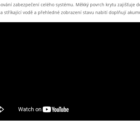
hování zabezpečení celého systému. Měkký povrch krytu zajišťuje d
a stříkající vodě a přehledné zobrazení stavu nabití doplňují akumu