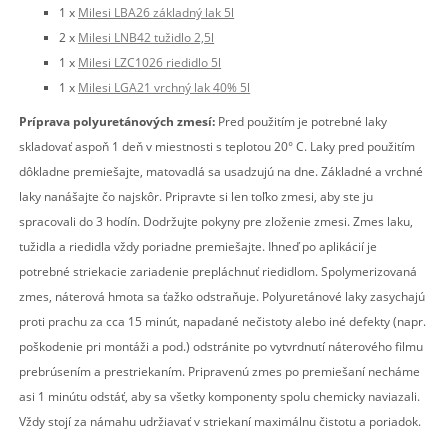
1 x
Milesi LBA26 základný lak 5l
2 x
Milesi LNB42 tužidlo 2,5l
1 x
Milesi LZC1026 riedidlo 5l
1 x
Milesi LGA21 vrchný lak 40% 5l
Príprava polyuretánových zmesí:
Pred použitím je potrebné laky
skladovať aspoň 1 deň v miestnosti s teplotou 20° C. Laky pred použitím
dôkladne premiešajte, matovadlá sa usadzujú na dne. Základné a vrchné
laky nanášajte čo najskôr. Pripravte si len toľko zmesi, aby ste ju
spracovali do 3 hodín. Dodržujte pokyny pre zloženie zmesi. Zmes laku,
tužidla a riedidla vždy poriadne premiešajte. Ihneď po aplikácií je
potrebné striekacie zariadenie prepláchnuť riedidlom. Spolymerizovaná
zmes, náterová hmota sa ťažko odstraňuje. Polyuretánové laky zasychajú
proti prachu za cca 15 minút, napadané nečistoty alebo iné defekty (napr.
poškodenie pri montáži a pod.) odstránite po vytvrdnutí náterového filmu
prebrúsením a prestriekaním. Pripravenú zmes po premiešaní necháme
asi 1 minútu odstáť, aby sa všetky komponenty spolu chemicky naviazali.
Vždy stojí za námahu udržiavať v striekaní maximálnu čistotu a poriadok.