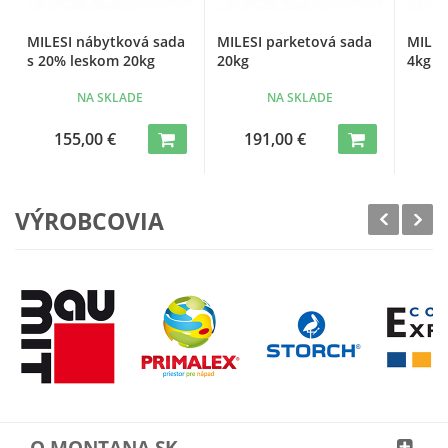
MILESI nábytková sada
MILESI parketová sada
MILES
s 20% leskom 20kg
20kg
4kg
NA SKLADE
NA SKLADE
155,00 €
191,00 €
4
VÝROBCOVIA
O MONTANA.SK