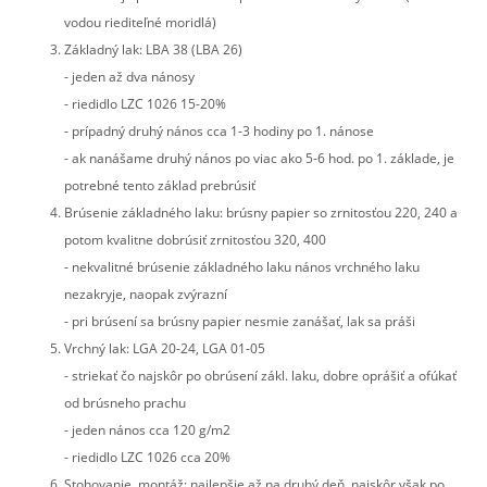
vodou riediteľné moridlá)
Základný lak: LBA 38 (LBA 26)
- jeden až dva nánosy
- riedidlo LZC 1026 15-20%
- prípadný druhý nános cca 1-3 hodiny po 1. nánose
- ak nanášame druhý nános po viac ako 5-6 hod. po 1. základe, je
potrebné tento základ prebrúsiť
Brúsenie základného laku: brúsny papier so zrnitosťou 220, 240 a
potom kvalitne dobrúsiť zrnitosťou 320, 400
- nekvalitné brúsenie základného laku nános vrchného laku
nezakryje, naopak zvýrazní
- pri brúsení sa brúsny papier nesmie zanášať, lak sa práši
Vrchný lak: LGA 20-24, LGA 01-05
- striekať čo najskôr po obrúsení zákl. laku, dobre oprášiť a ofúkať
od brúsneho prachu
- jeden nános cca 120 g/m2
- riedidlo LZC 1026 cca 20%
Stohovanie, montáž: najlepšie až na druhý deň, najskôr však po