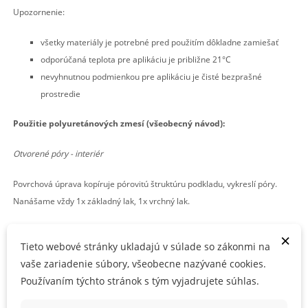
Upozornenie:
všetky materiály je potrebné pred použitím dôkladne zamiešať
odporúčaná teplota pre aplikáciu je približne 21°C
nevyhnutnou podmienkou pre aplikáciu je čisté bezprašné
prostredie
Použitie polyuretánových zmesí (všeobecný návod):
Otvorené póry - interiér
Povrchová úprava kopíruje pórovitú štruktúru podkladu, vykreslí póry.
Nanášame vždy 1x základný lak, 1x vrchný lak.
Brúsenie podkladu: brúsny papier zrnitosť 80, 100
×
Tieto webové stránky ukladajú v súlade so zákonmi na
Morenie: je potrebné nechať podklad dokonale vyschnúť 12-24 h
vaše zariadenie súbory, všeobecne nazývané cookies.
(hlavne vodou riediteľné moridlá)
Používaním týchto stránok s tým vyjadrujete súhlas.
Základný lak: rada LBA (napr. LBA 22, 26)
2
- jeden nános: celkove 100-120 g/m