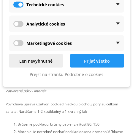
- riedidlo: LZC 1026 30-40%
Technické cookies
Brúsenie základného laku: brúsiť min. po 3-5 hod., brúsny papier č.
220-280 (stearit)
Analytické cookies
- brúsny papier sa nesmie zanášať, lak sa musí prášiť
Vrchný lak: LGA 20-24, LGA 80-84,
- striekať po prebrúsení základného laku, dobre oprášiť
Marketingové cookies
- dobre odstrániť brúsny prach
- jeden nános: celkove 100-120 g/m2
Len nevyhnutné
Prijať všetko
- riedidlo: LZC 1026 30% (LZC 1051, 8643)
Stohovanie a montáž: najlepšie na druhý deň, min. však po 12-16
Prejsť na stránku Podrobne o cookies
hod.
Zatvorené póry - interiér
Povrchová úprava uzatvorí podklad hladkou plochou, póry sú celkom
zaliate. Nanášame 1-2 x základný a 1 x vrchný lak
Brúsenie podkladu: brúsny papier zrnitosť 80, 150
Morenie: je potrebné nechať podklad dokonale vyschnúť (hlavne