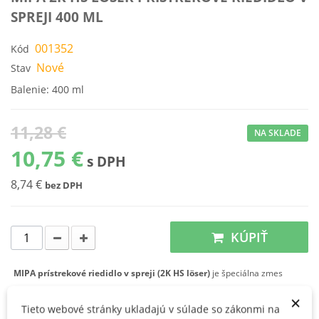
SPREJI 400 ML
001352
Kód
Nové
Stav
Balenie: 400 ml
11,28 €
NA SKLADE
10,75 €
s DPH
8,74 €
bez DPH
KÚPIŤ
MIPA prístrekové riedidlo v spreji (2K HS löser)
je špeciálna zmes
rozpúšťadiel pre technológiu opravy prístrekom. Tým, že rozpúšťa aj
×
Tieto webové stránky ukladajú v súlade so zákonmi na
povrch starého laku dôjde ku spojeniu starého laku s novým lakom, lepšie