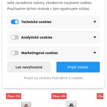
vaše zariadenie súbory, všeobecne nazývané cookies.
pohlcuje rozprach a vytvára hladký prechod zo starého na nový lak, ktorý
Používaním týchto stránok s tým vyjadrujete súhlas.
postačuje pri správnej aplikácii už len preleštiť. Určený je pre prácu s
MIPA 2K HS lakmi. Na prechodovú zónu aplikovať jednu tenkú vrstvu tohto
riedidla.
Technické cookies
Farba:
Bezfarebný
Analytické cookies
PARAMETRE PRODUKTU
Marketingové cookies
Kód produktu
212540000
Len nevyhnutné
Prijať všetko
PODOBNÉ PRODUKTY
Prejsť na stránku Podrobne o cookies
Zľava -5%
Zľava -4%
Zľava 