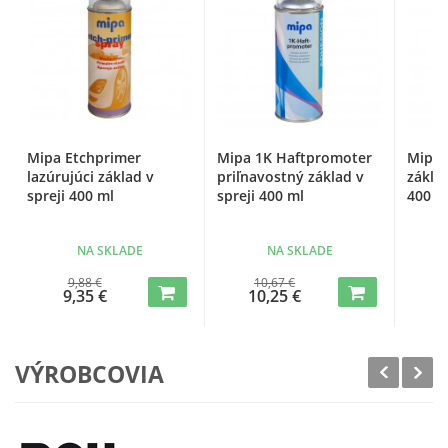
Mipa Etchprimer
Mipa 1K Haftpromoter
Mipa 
lazúrujúci základ v
priľnavostný základ v
základ
spreji 400 ml
spreji 400 ml
400 m
NA SKLADE
NA SKLADE
9,88 €
10,67 €
9,35 €
10,25 €
VÝROBCOVIA